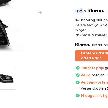
&
B
IN3 betaling niet 
Eerste termijn via 
dagen
0% rente
&
zonder
Betaal na
Grotere aantal
offerte aan
Laagste prijs
ga
Veilig
betalen- 
Verzendkosten 
Verzendkosten 
14 dagen niet 