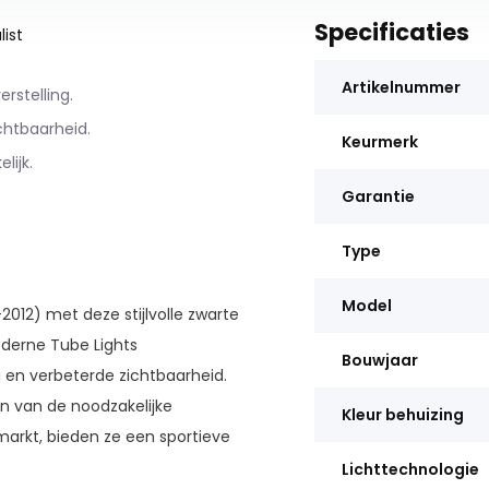
Specificaties
ist
Artikelnummer
rstelling.
chtbaarheid.
Keurmerk
lijk.
Garantie
Type
Model
012) met deze stijlvolle zwarte
derne Tube Lights
Bouwjaar
ng en verbeterde zichtbaarheid.
en van de noodzakelijke
Kleur behuizing
arkt, bieden ze een sportieve
Lichttechnologie