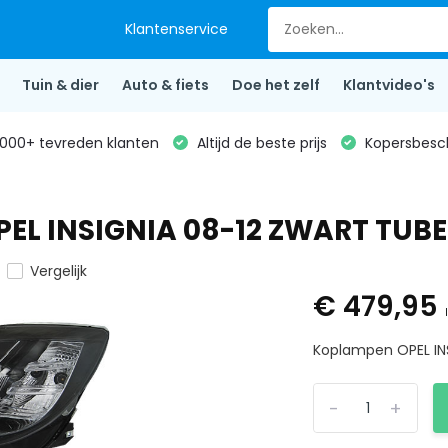
Klantenservice
Tuin & dier
Auto & fiets
Doe het zelf
Klantvideo's
000+ tevreden klanten
Altijd de beste prijs
Kopersbesc
EL INSIGNIA 08-12 ZWART TUBE
Vergelijk
€ 479,95
Koplampen OPEL INS
-
+