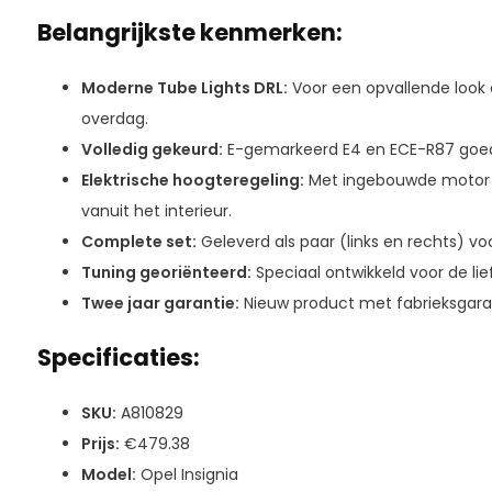
Belangrijkste kenmerken:
Moderne Tube Lights DRL:
Voor een opvallende look 
overdag.
Volledig gekeurd:
E-gemarkeerd E4 en ECE-R87 goedg
Elektrische hoogteregeling:
Met ingebouwde motor v
vanuit het interieur.
Complete set:
Geleverd als paar (links en rechts) v
Tuning georiënteerd:
Speciaal ontwikkeld voor de li
Twee jaar garantie:
Nieuw product met fabrieksgaran
Specificaties:
SKU:
A810829
Prijs:
€479.38
Model:
Opel Insignia