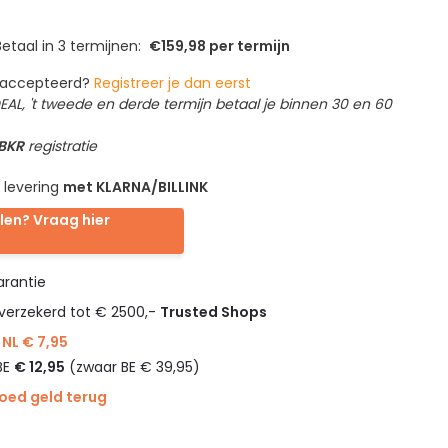
etaal in 3 termijnen:
€159,98 per termijn
geaccepteerd?
Registreer je dan eerst
IDEAL, 't tweede en derde termijn betaal je binnen 30 en 60
 BKR
registratie
 levering
met KLARNA/BILLINK
len? Vraag hier
rantie
verzekerd tot € 2500,-
Trusted Shops
NL € 7,95
BE
€ 12,95
(zwaar BE € 39,95)
goed geld terug