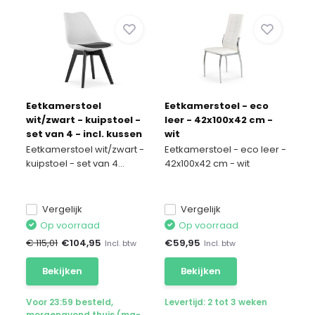
Eetkamerstoel
Eetkamerstoel - eco
wit/zwart - kuipstoel -
leer - 42x100x42 cm -
set van 4 - incl. kussen
wit
Eetkamerstoel wit/zwart -
Eetkamerstoel - eco leer -
kuipstoel - set van 4...
42x100x42 cm - wit
Vergelijk
Vergelijk
Op voorraad
Op voorraad
€ 115,01
€
104,95
€
59,95
Incl. btw
Incl. btw
Bekijken
Bekijken
Voor 23:59 besteld,
Levertijd: 2 tot 3 weken
morgenavond thuis (ma-