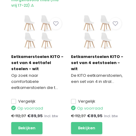
vrij 17-22) ⚠
Eetkamerstoelen KITO -
Eetkamerstoelen KITO -
set van 4 eettafel
set van 4 eetstoelen -
stoelen - wit
wit
Op zoek naar
De KITO eetkamerstoelen,
comfortabele
een set van 4 in stral...
eetkamerstoelen die t...
Vergelijk
Vergelijk
Op voorraad
Op voorraad
€ 112,37
€
89,95
€ 112,37
€
89,95
Incl. btw
Incl. btw
Bekijken
Bekijken