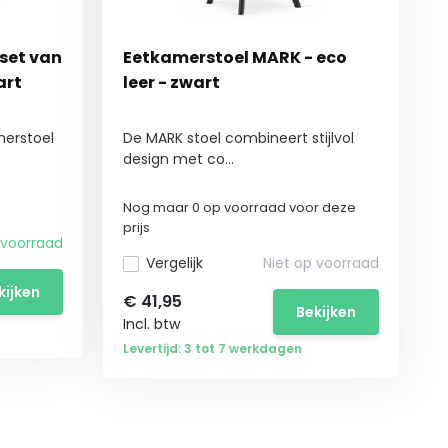
set van
Eetkamerstoel MARK - eco
art
leer - zwart
erstoel
De MARK stoel combineert stijlvol
design met co...
Nog maar 0 op voorraad voor deze
prijs
voorraad
Vergelijk
Niet op voorraad
kijken
€
41,95
Bekijken
Incl. btw
Levertijd: 3 tot 7 werkdagen