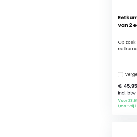
Eetkam
van 2 e
Op zoek 
eetkamers
Vergel
€
45,9
Incl. btw
Voor 23:5
(ma-vrij 