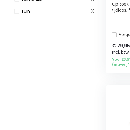
Op zoek 
tijdloos, f
Tuin
(1)
Tuinmeubels
(1)
Vergel
Tuinstoelen
(1)
€
79,95
Incl. btw
Voor 23:5
(ma-vrij 