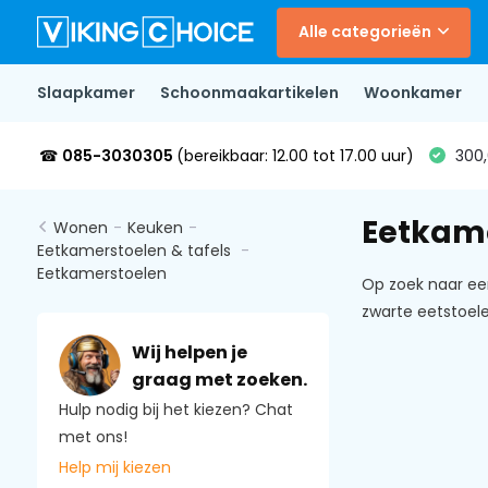
Alle categorieën
Slaapkamer
Schoonmaakartikelen
Woonkamer
☎
085-3030305
(bereikbaar: 12.00 tot 17.00 uur)
300,
Eetkame
Wonen
-
Keuken
-
Eetkamerstoelen & tafels
-
Eetkamerstoelen
Op zoek naar een
zwarte eetstoele
Wij helpen je
graag met zoeken.
Hulp nodig bij het kiezen? Chat
met ons!
Help mij kiezen