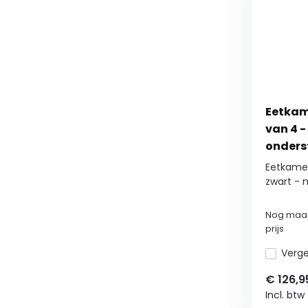
Eetkam
van 4 -
onders
Eetkamer
zwart - m
Nog maar
prijs
Vergel
€
126,9
Incl. btw