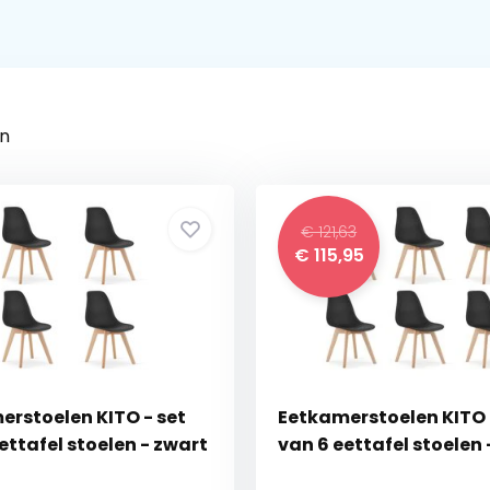
n
€ 121,63
€
115,95
erstoelen KITO - set
Eetkamerstoelen KITO 
ettafel stoelen - zwart
van 6 eettafel stoelen 