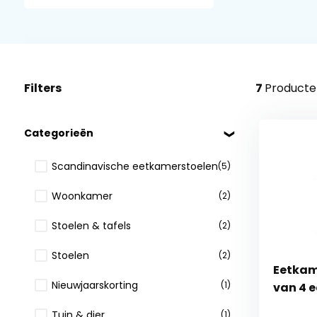
Filters
7
Producte
Categorieën
Scandinavische eetkamerstoelen
(5)
Woonkamer
(2)
Stoelen & tafels
(2)
Stoelen
(2)
Eetkam
Nieuwjaarskorting
(1)
van 4 e
Tuin & dier
(1)