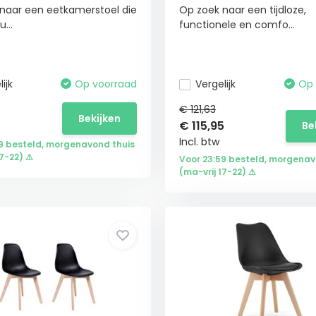
naar een eetkamerstoel die
Op zoek naar een tijdloze,
u...
functionele en comfo...
ijk
Op voorraad
Vergelijk
Op 
€ 121,63
Bekijken
€
115,95
Be
Incl. btw
9 besteld, morgenavond thuis
17-22) ⚠
Voor 23:59 besteld, morgenav
(ma-vrij 17-22) ⚠