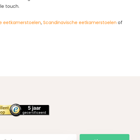
lle touch.
e eetkamerstoelen
,
Scandinavische eetkamerstoelen
of