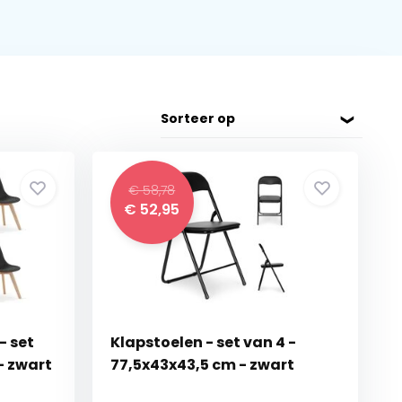
Sorteer op
€ 58,78
€
52,95
- set
Klapstoelen - set van 4 -
- zwart
77,5x43x43,5 cm - zwart