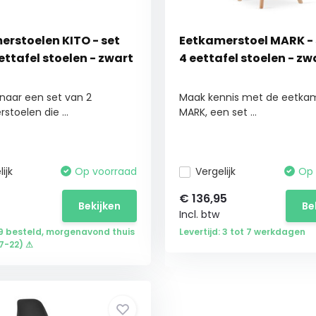
erstoelen KITO - set
Eetkamerstoel MARK - 
ettafel stoelen - zwart
4 eettafel stoelen - zw
naar een set van 2
Maak kennis met de eetkam
toelen die ...
MARK, een set ...
ijk
Op voorraad
Vergelijk
Op 
5
€
136,95
Bekijken
Be
Incl. btw
9 besteld, morgenavond thuis
Levertijd: 3 tot 7 werkdagen
17-22) ⚠