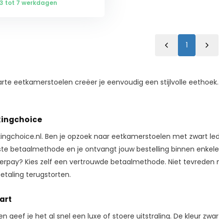
: 3 tot 7 werkdagen
1
e eetkamerstoelen creëer je eenvoudig een stijlvolle eethoek. B
kingchoice
ikingchoice.nl. Ben je opzoek naar eetkamerstoelen met zwart lede
ste betaalmethode en je ontvangt jouw bestelling binnen enkele 
Afterpay? Kies zelf een vertrouwde betaalmethode. Niet tevrede
etaling terugstorten.
art
en geef je het al snel een luxe of stoere uitstraling. De kleur 