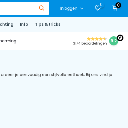
0
0
Inloggen
ichting
Info
Tips & tricks
herming
9.2
3174 beoordelingen
ëer je eenvoudig een stijlvolle eethoek. Bij ons vind je