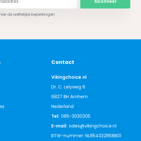
Abonneer
 hier de wettelijke beperkingen
n
Contact
Vikingchoice.nl
Dr. C. Lelyweg 6
6827 BH Arnhem
ss
Nederland
Tel:
085-3030305
E-mail:
sales@vikingchoice.nl
BTW-nummer: NL854332868B01