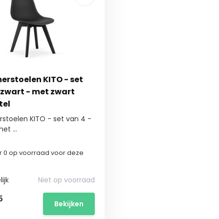
erstoelen KITO - set
 zwart - met zwart
tel
stoelen KITO - set van 4 -
et ...
 0 op voorraad voor deze
ijk
Niet op voorraad
5
Bekijken