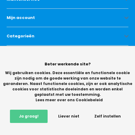
Mijn account
Categorieën
Contact
Beter werkende site?
Wij gebruiken cookies. Deze essentiële en functionele cookie
zijn nodig om de goede werking van onze website te
garanderen. Naast functionele cookies, zijn er ook analytische
cookies voor statistische doeleinden en worden enkel
geplaatst met uw toestemming.
© Copyright 2026 -
Lees meer over ons Cookiebeleid
Vikingchoice.nl - Scherpe prijzen! Ruime keuze
9.2
- Trusted
Shops waardering
Ja graag!
Liever niet
Zelf instellen