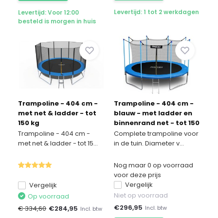
Levertijd: 1 tot 2 werkdagen
Levertijd: Voor 12:00
besteld is morgen in huis
Trampoline - 404 cm -
Trampoline - 404 cm -
met net & ladder - tot
blauw - met ladder en
150 kg
binnenrand net - tot 150
kg
Trampoline - 404 cm -
Complete trampoline voor
met net & ladder - tot 15...
in de tuin. Diameter v...
Nog maar 0 op voorraad
voor deze prijs
Vergelijk
Vergelijk
Niet op voorraad
Op voorraad
€
296,95
Incl. btw
€ 334,60
€
284,95
Incl. btw