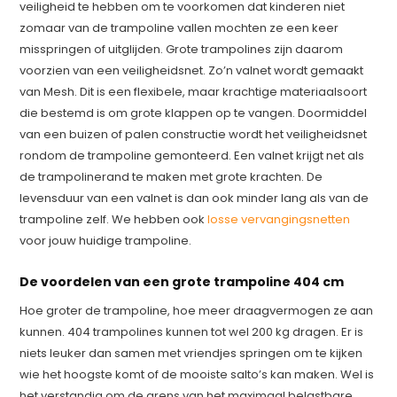
veiligheid te hebben om te voorkomen dat kinderen niet
zomaar van de trampoline vallen mochten ze een keer
misspringen of uitglijden. Grote trampolines zijn daarom
voorzien van een veiligheidsnet. Zo’n valnet wordt gemaakt
van Mesh. Dit is een flexibele, maar krachtige materiaalsoort
die bestemd is om grote klappen op te vangen. Doormiddel
van een buizen of palen constructie wordt het veiligheidsnet
rondom de trampoline gemonteerd. Een valnet krijgt net als
de trampolinerand te maken met grote krachten. De
levensduur van een valnet is dan ook minder lang als van de
trampoline zelf. We hebben ook
losse vervangingsnetten
voor jouw huidige trampoline.
De voordelen van een grote trampoline 404 cm
Hoe groter de trampoline, hoe meer draagvermogen ze aan
kunnen. 404 trampolines kunnen tot wel 200 kg dragen. Er is
niets leuker dan samen met vriendjes springen om te kijken
wie het hoogste komt of de mooiste salto’s kan maken. Wel is
het verstandig om de grens van het maximaal belastbare