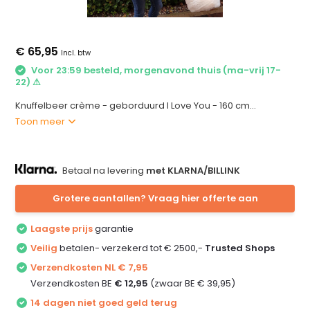
€ 65,95
Incl. btw
Voor 23:59 besteld, morgenavond thuis (ma-vrij 17-
22) ⚠
Knuffelbeer crème - geborduurd I Love You - 160 cm...
Toon meer
Betaal na levering
met KLARNA/BILLINK
Grotere aantallen? Vraag hier offerte aan
Laagste prijs
garantie
Veilig
betalen- verzekerd tot € 2500,-
Trusted Shops
Verzendkosten NL € 7,95
Verzendkosten BE
€ 12,95
(zwaar BE € 39,95)
14 dagen niet goed geld terug