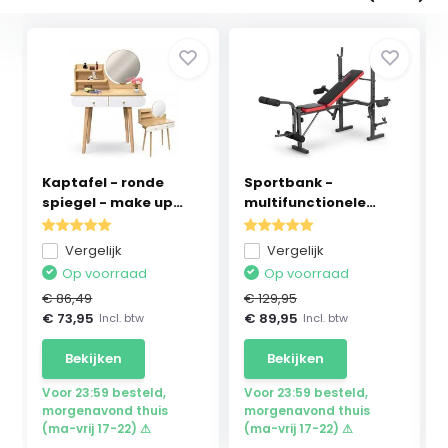
Kaptafel - ronde
Sportbank -
spiegel - make up
multifunctionele
ta...
halterba...
Vergelijk
Vergelijk
Op voorraad
Op voorraad
€ 86,49
€ 129,95
€ 73,95
€ 89,95
Incl. btw
Incl. btw
Bekijken
Bekijken
Voor 23:59 besteld,
Voor 23:59 besteld,
morgenavond thuis
morgenavond thuis
(ma-vrij 17-22) ⚠
(ma-vrij 17-22) ⚠