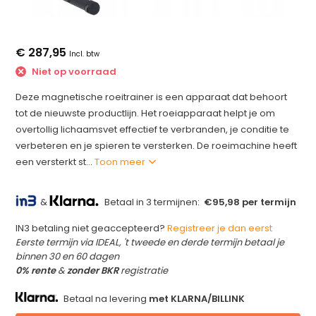
€ 287,95
Incl. btw
Niet op voorraad
Deze magnetische roeitrainer is een apparaat dat behoort
tot de nieuwste productlijn. Het roeiapparaat helpt je om
overtollig lichaamsvet effectief te verbranden, je conditie te
verbeteren en je spieren te versterken. De roeimachine heeft
een versterkt st...
Toon meer
&
Betaal in 3 termijnen:
€95,98 per termijn
IN3 betaling niet geaccepteerd?
Registreer je dan eerst
Eerste termijn via IDEAL, 't tweede en derde termijn betaal je
binnen 30 en 60 dagen
0% rente
&
zonder BKR
registratie
Betaal na levering
met KLARNA/BILLINK