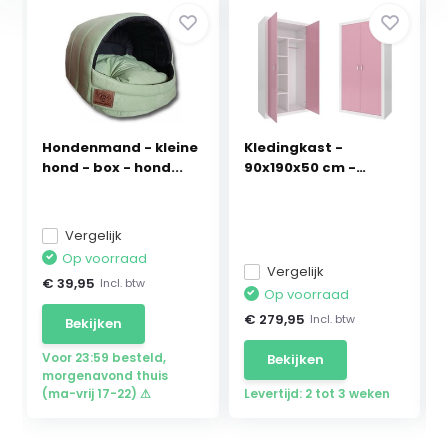
Hondenmand - kleine
Kledingkast -
hond - box - hond...
90x190x50 cm -
wit/roze...
Vergelijk
Op voorraad
Vergelijk
€ 39,95
Incl. btw
Op voorraad
€ 279,95
Incl. btw
Bekijken
Voor 23:59 besteld,
Bekijken
morgenavond thuis
(ma-vrij 17-22) ⚠
Levertijd: 2 tot 3 weken