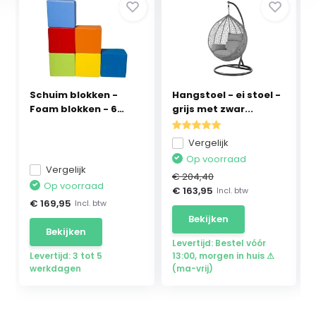
Schuim blokken -
Hangstoel - ei stoel -
Foam blokken - 6
grijs met zwar...
stuks
Vergelijk
Op voorraad
Vergelijk
€ 204,40
Op voorraad
€ 163,95
Incl. btw
€ 169,95
Incl. btw
Bekijken
Bekijken
Levertijd: Bestel vóór
Levertijd: 3 tot 5
13:00, morgen in huis ⚠
werkdagen
(ma-vrij)