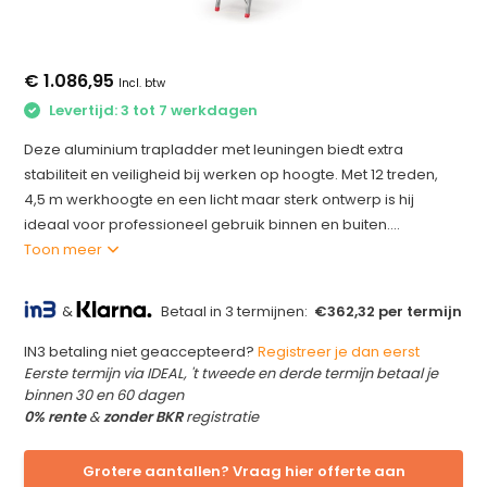
€ 1.086,95
Incl. btw
Levertijd: 3 tot 7 werkdagen
Deze aluminium trapladder met leuningen biedt extra
stabiliteit en veiligheid bij werken op hoogte. Met 12 treden,
4,5 m werkhoogte en een licht maar sterk ontwerp is hij
ideaal voor professioneel gebruik binnen en buiten....
Toon meer
&
Betaal in 3 termijnen:
€362,32 per termijn
IN3 betaling niet geaccepteerd?
Registreer je dan eerst
Eerste termijn via IDEAL, 't tweede en derde termijn betaal je
binnen 30 en 60 dagen
0% rente
&
zonder BKR
registratie
Grotere aantallen? Vraag hier offerte aan