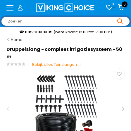
0
0
☎
085-3030305
(bereikbaar: 12.00 tot 17.00 uur)
Home
Druppelslang - compleet irrigatiesysteem - 50
m
Bekijk alles Tuinslangen