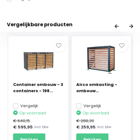
Vergelijkbare producten
Container ombouw - 3
Airco omkasting -
containers - 198...
ombouw
warmtepomp -...
Vergelijk
Vergelijk
Op voorraad
Op voorraad
€ 640,15
€ 288,30
€ 595,95
€ 259,95
Incl. btw
Incl. btw
Bekijken
Bekijken