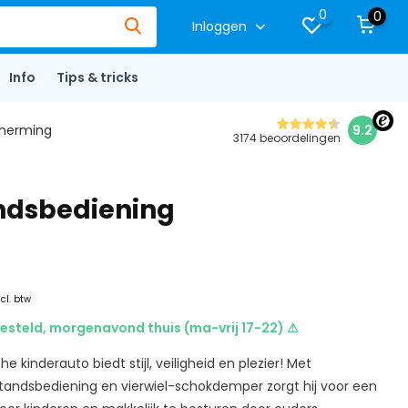
0
0
Inloggen
Info
Tips & tricks
herming
9.2
3174 beoordelingen
andsbediening
ncl. btw
esteld, morgenavond thuis (ma-vrij 17-22) ⚠
he kinderauto biedt stijl, veiligheid en plezier! Met
standsbediening en vierwiel-schokdemper zorgt hij voor een