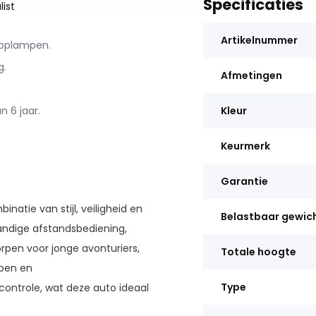
Specificaties
ist
Artikelnummer
 koplampen.
g.
Afmetingen
n 6 jaar.
Kleur
Keurmerk
Garantie
natie van stijl, veiligheid en
Belastbaar gewic
handige afstandsbediening,
orpen voor jonge avonturiers,
Totale hoogte
mpen en
Type
ntrole, wat deze auto ideaal