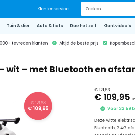
Klantenservice
Tuin & dier
Auto & fiets
Doe het zelf
Klantvideo's
000+ tevreden klanten
Altijd de beste prijs
Kopersbesc
f - wit – met Bluetooth en afst
€ 121,63
€ 109,95
I
€ 121,63
€ 109,95
Voor 23:59 b
Deze witte elektrisc
Bluetooth, 2.4G af