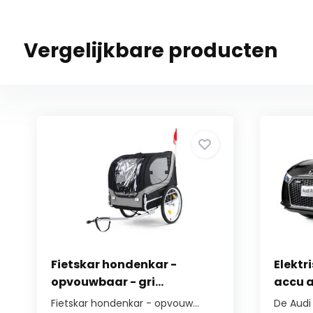
Vergelijkbare producten
Fietskar hondenkar -
Elektr
opvouwbaar - gri...
accu au
Fietskar hondenkar - opvouw...
De Audi 