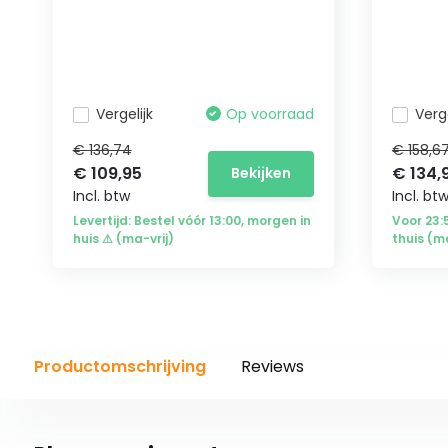
Vergelijk
Op voorraad
Verge
€ 136,74
€ 158,6
€ 109,95
€ 134,
Bekijken
Incl. btw
Incl. bt
Levertijd: Bestel vóór 13:00, morgen in
Voor 23
huis ⚠ (ma-vrij)
thuis (m
Productomschrijving
Reviews