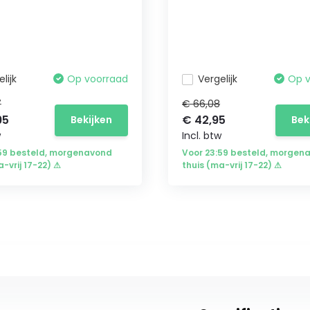
lijk
Op voorraad
Vergelijk
Op 
7
€ 66,08
95
€ 42,95
Bekijken
Bek
w
Incl. btw
:59 besteld, morgenavond
Voor 23:59 besteld, morgen
a-vrij 17-22) ⚠
thuis (ma-vrij 17-22) ⚠