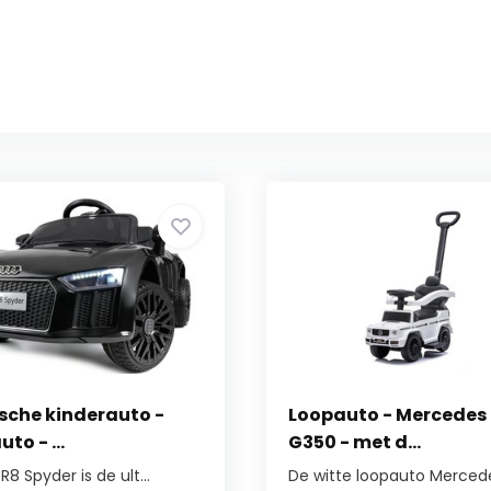
ische kinderauto -
Loopauto - Mercedes
to - ...
G350 - met d...
R8 Spyder is de ult...
De witte loopauto Mercedes