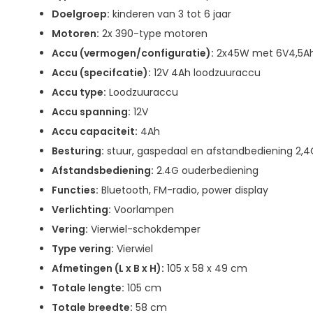
Doelgroep:
kinderen van 3 tot 6 jaar
Motoren:
2x 390-type motoren
Accu (vermogen/configuratie):
2x45W met 6V4,5Ah
Accu (specifcatie):
12V 4Ah loodzuuraccu
Accu type:
Loodzuuraccu
Accu spanning:
12V
Accu capaciteit:
4Ah
Besturing:
stuur, gaspedaal en afstandbediening 2,
Afstandsbediening:
2.4G ouderbediening
Functies:
Bluetooth, FM-radio, power display
Verlichting:
Voorlampen
Vering:
Vierwiel-schokdemper
Type vering:
Vierwiel
Afmetingen (L x B x H):
105 x 58 x 49 cm
Totale lengte:
105 cm
Totale breedte:
58 cm