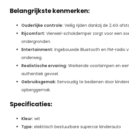
Belangrijkste kenmerken:
Ouderlijke controle:
Veilig rijden dankzij de 2.4G af
Rijcomfort:
Vierwiel-schokdemper zorgt voor een soe
ondergronden.
Entertainment:
Ingebouwde Bluetooth en FM-radio voo
onderweg.
Realistische ervaring:
Werkende voorlampen en een 
authentiek gevoel.
Gebruiksgemak:
Eenvoudig te bedienen door kinde
opberggemak.
Specificaties:
Kleur:
wit
Type:
elektrisch bestuurbare supercar kinderauto