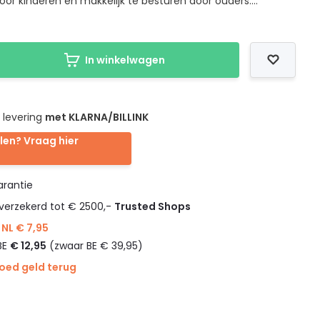
voor kinderen en makkelijk te besturen door ouders....
In winkelwagen
 levering
met KLARNA/BILLINK
len? Vraag hier
rantie
verzekerd tot € 2500,-
Trusted Shops
NL € 7,95
BE
€ 12,95
(zwaar BE € 39,95)
goed geld terug