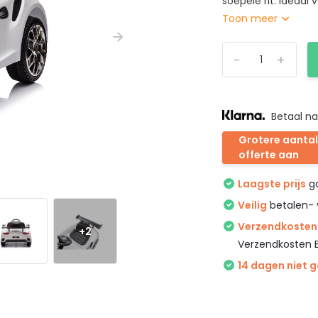
soepele rit. Ideaal 
Toon meer
-
+
Betaal na
Grotere aantal
offerte aan
Laagste prijs
ga
Veilig
betalen- 
Verzendkosten 
+2
Verzendkosten 
14 dagen niet 