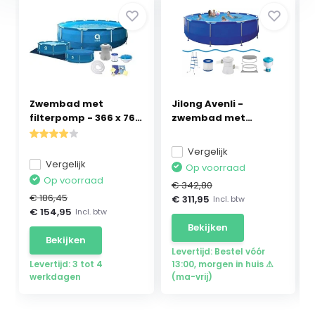
Zwembad met
Jilong Avenli -
filterpomp - 366 x 76
zwembad met
cm ...
filterpom...
Vergelijk
Vergelijk
Op voorraad
Op voorraad
€ 342,80
€ 186,45
€ 311,95
Incl. btw
€ 154,95
Incl. btw
Bekijken
Bekijken
Levertijd: Bestel vóór
Levertijd: 3 tot 4
13:00, morgen in huis ⚠
werkdagen
(ma-vrij)