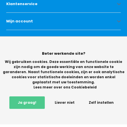
Klantenservice
Mijn account
Categorieën
Beter werkende site?
Contact
Wij gebruiken cookies. Deze essentiële en functionele cookie
zijn nodig om de goede werking van onze website te
garanderen. Naast functionele cookies, zijn er ook analytische
cookies voor statistische doeleinden en worden enkel
geplaatst met uw toestemming.
Lees meer over ons Cookiebeleid
© Copyright 2026 -
Ja graag!
Liever niet
Zelf instellen
Vikingchoice.nl - Scherpe prijzen! Ruime keuze
9.2
- Trusted
Shops waardering
-
+
Mail mij