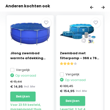
Anderen kochten ook
Jilong zwembad
Zwembad met
warmte afdekking
filterpomp - 366 x 76
300 c...
cm ...
Vergelijk
Vergelijk
Op voorraad
Op voorraad
€ 15,44
€ 186,45
€ 14,95
Incl. btw
€ 154,95
Incl. btw
Bekijken
Bekijken
Voor 23:59 besteld,
morgenavond thuis
Levertijd: 3 tot 4