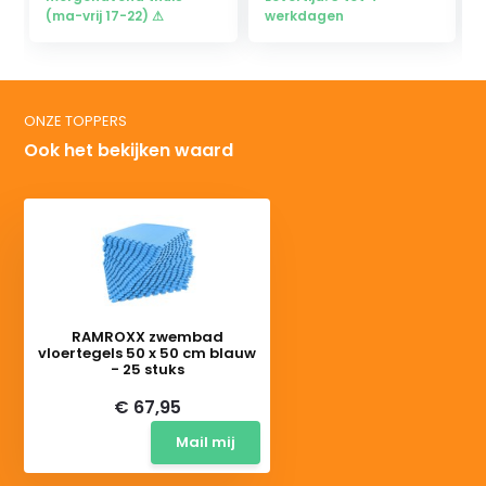
(ma-vrij 17-22) ⚠
werkdagen
ONZE TOPPERS
Ook het bekijken waard
RAMROXX zwembad
vloertegels 50 x 50 cm blauw
- 25 stuks
€ 67,95
Mail mij