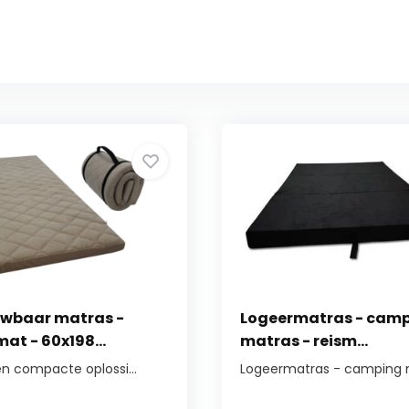
wbaar matras -
Logeermatras - cam
at - 60x198...
matras - reism...
en compacte oplossi...
Logeermatras - camping m