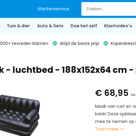
Klantenservice
Tuin & dier
Auto & fiets
Doe het zelf
Klantvideo's
000+ tevreden klanten
Altijd de beste prijs
Kopersbesc
 - luchtbed - 188x152x64 cm -
€ 68,95
Inc
Maak van rust en o
bank! Deze opblaas
mee te nemen op d
Toon meer