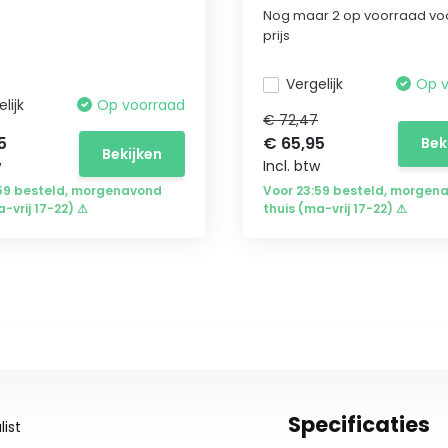
Nog maar 2 op voorraad vo
prijs
Vergelijk
Op 
lijk
Op voorraad
€ 72,47
5
€ 65,95
Bek
Bekijken
w
Incl. btw
:59 besteld, morgenavond
Voor 23:59 besteld, morgen
a-vrij 17-22) ⚠
thuis (ma-vrij 17-22) ⚠
Specificaties
ist