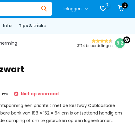
0
0
Inloggen
Info
Tips & tricks
herming
9.2
3174 beoordelingen
 zwart
Niet op voorraad
l. btw
ntspanning een prioriteit met de Bestway Opblaasbare
bare bank van 188 × 152 × 64 cm is ontzettend handig om
e camping of om te gebruiken op een logeerkamer....