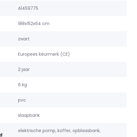
A1459775
188x152x64 cm
zwart
Europees keurmerk (CE)
2 jaar
6 kg
pvc
slaapbank
elektrische pomp, koffer, opblaasbank,
d