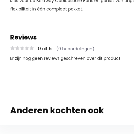
Kies voor de Bestway Opblaasbare Bank en geniet van on
flexibiliteit in één compleet pakket.
Reviews
0
5
uit
(0 beoordelingen)
Er zijn nog geen reviews geschreven over dit product..
Anderen kochten ook