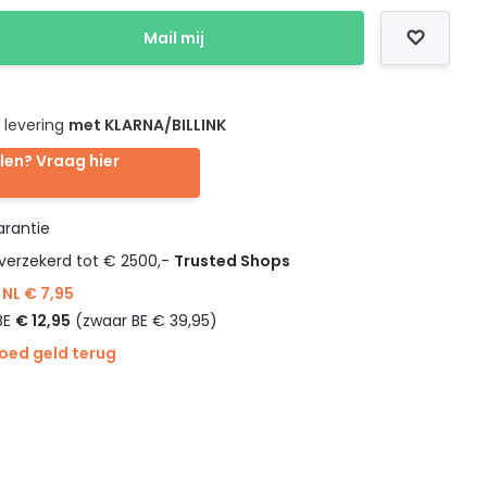
Mail mij
 levering
met KLARNA/BILLINK
len? Vraag hier
rantie
verzekerd tot € 2500,-
Trusted Shops
NL € 7,95
BE
€ 12,95
(zwaar BE € 39,95)
goed geld terug