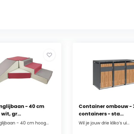
glijbaan - 40 cm
Container ombouw - 
wit, gr...
containers - sta...
lijbaan - 40 cm hoog...
Wil je jouw drie kliko’s ui...