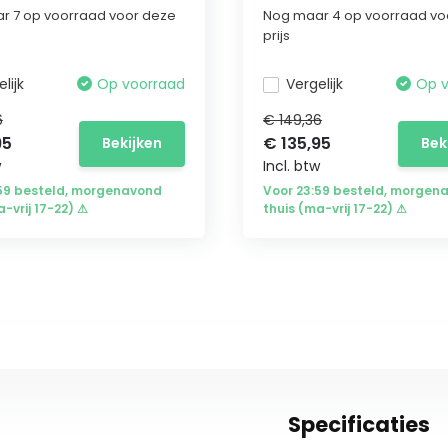
r 7 op voorraad voor deze
Nog maar 4 op voorraad vo
prijs
lijk
Op voorraad
Vergelijk
Op 
6
€ 149,36
95
€ 135,95
Bekijken
Bek
w
Incl. btw
:59 besteld, morgenavond
Voor 23:59 besteld, morgen
a-vrij 17-22) ⚠
thuis (ma-vrij 17-22) ⚠
Specificaties