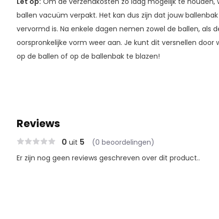
Let op:
Om de verzendkosten zo laag mogelijk te houden, 
ballen vacuüm verpakt. Het kan dus zijn dat jouw ballenbak 
vervormd is. Na enkele dagen nemen zowel de ballen, als d
oorspronkelijke vorm weer aan. Je kunt dit versnellen doo
op de ballen of op de ballenbak te blazen!
Reviews
0
5
uit
(0 beoordelingen)
Er zijn nog geen reviews geschreven over dit product..