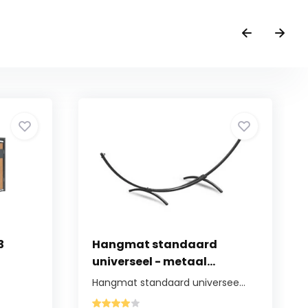
3
Hangmat standaard
universeel - metaal...
Hangmat standaard universee...