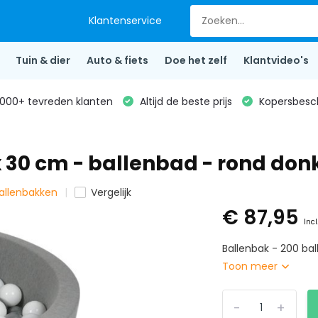
Klantenservice
Tuin & dier
Auto & fiets
Doe het zelf
Klantvideo's
000+ tevreden klanten
Altijd de beste prijs
Kopersbesc
x 30 cm - ballenbad - rond donk
ballenbakken
Vergelijk
€ 87,95
Incl
Ballenbak - 200 bal
Toon meer
-
+