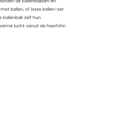
worden de ballenbakken en
met ballen, of losse ballen-set
e ballenbak zelf hun
r warme lucht vanuit de haarföhn