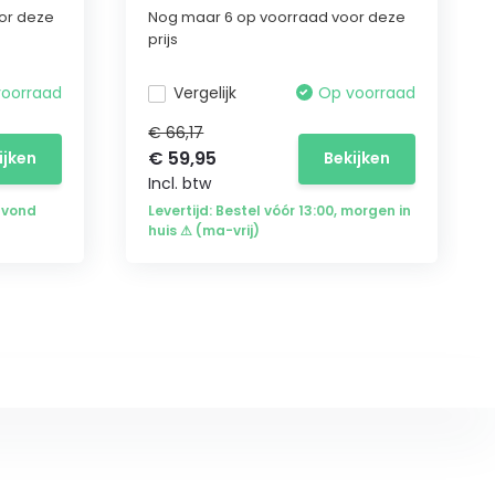
or deze
Nog maar 6 op voorraad voor deze
prijs
voorraad
Vergelijk
Op voorraad
€ 66,17
€ 59,95
ijken
Bekijken
Incl. btw
avond
Levertijd: Bestel vóór 13:00, morgen in
huis ⚠ (ma-vrij)