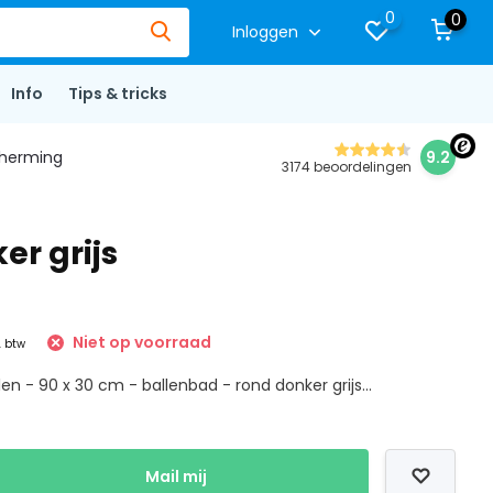
0
0
Inloggen
Info
Tips & tricks
herming
9.2
3174 beoordelingen
er grijs
Niet op voorraad
. btw
len - 90 x 30 cm - ballenbad - rond donker grijs...
Mail mij