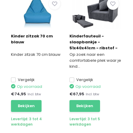
Kinder zitzak 70 cm
Kinderfauteuil -
blauw
slaapbankje -
51x40x41cm - ribstof -
grijs
Kinder zitzak 70 cm blauw
Op zoek naar een
comfortabele plek waar je
kind...
Vergelijk
Vergelijk
Op voorraad
Op voorraad
€
74,95
€
67,95
Incl. btw
Incl. btw
Bekijken
Bekijken
Levertijd: 3 tot 4
Levertijd: 3 tot 5
werkdagen
werkdagen