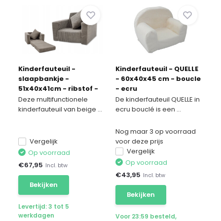
Kinderfauteuil -
Kinderfauteuil - QUELLE
slaapbankje -
- 60x40x45 cm - boucle
51x40x41cm - ribstof -
- ecru
beige
Deze multifunctionele
De kinderfauteuil QUELLE in
kinderfauteuil van beige ...
ecru bouclé is een ...
Nog maar 3 op voorraad
Vergelijk
voor deze prijs
Vergelijk
Op voorraad
Op voorraad
€
67,95
Incl. btw
€
43,95
Incl. btw
Bekijken
Bekijken
Levertijd: 3 tot 5
werkdagen
Voor 23:59 besteld,