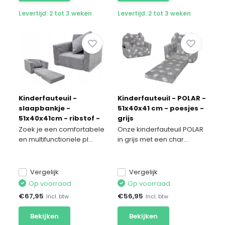
Levertijd: 2 tot 3 weken
Levertijd: 2 tot 3 weken
Kinderfauteuil -
Kinderfauteuil - POLAR -
slaapbankje -
51x40x41 cm - poesjes -
51x40x41cm - ribstof -
grijs
lichtgrijs
Zoek je een comfortabele
Onze kinderfauteuil POLAR
en multifunctionele pl...
in grijs met een char...
Vergelijk
Vergelijk
Op voorraad
Op voorraad
€
67,95
€
56,95
Incl. btw
Incl. btw
Bekijken
Bekijken