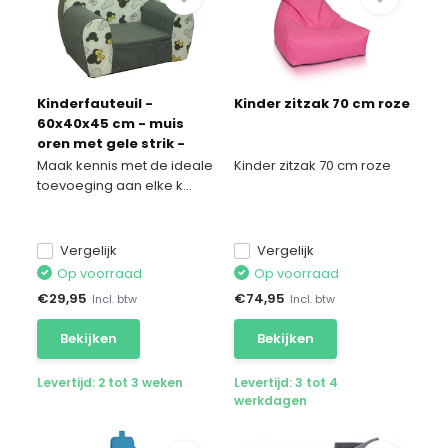
Kinderfauteuil -
Kinder zitzak 70 cm roze
60x40x45 cm - muis
oren met gele strik -
grijs
Maak kennis met de ideale
Kinder zitzak 70 cm roze
toevoeging aan elke k...
Vergelijk
Vergelijk
Op voorraad
Op voorraad
€
29,95
€
74,95
Incl. btw
Incl. btw
Bekijken
Bekijken
Levertijd: 2 tot 3 weken
Levertijd: 3 tot 4
werkdagen