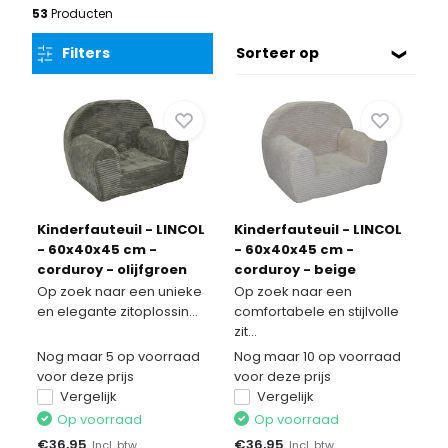
53
Producten
Filters
Sorteer op
Kinderfauteuil - LINCOL
Kinderfauteuil - LINCOL
- 60x40x45 cm -
- 60x40x45 cm -
corduroy - olijfgroen
corduroy - beige
Op zoek naar een unieke
Op zoek naar een
en elegante zitoplossin...
comfortabele en stijlvolle
zit...
Nog maar 5 op voorraad
Nog maar 10 op voorraad
voor deze prijs
voor deze prijs
Vergelijk
Vergelijk
Op voorraad
Op voorraad
€
36,95
€
36,95
Incl. btw
Incl. btw