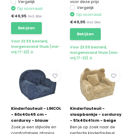
Vergelijk
voor deze prijs
Vergelijk
Op voorraad
Op voorraad
€
49,95
Incl. btw
€
49,95
Incl. btw
Bekijken
Bekijken
Voor 23:59 besteld,
morgenavond thuis (ma-
Voor 23:59 besteld,
vrij 17-22) ⚠
morgenavond thuis (ma-
vrij 17-22) ⚠
Kinderfauteuil - LINCOL
Kinderfauteuil -
- 60x40x45 cm -
slaapbankje - corduroy
corduroy - blauw
- 51x40x41cm - beige
Zoek je een stijlvolle en
Ben je op zoek naar de
comfortabele zitoplos...
perfecte kinderfauteuil ...