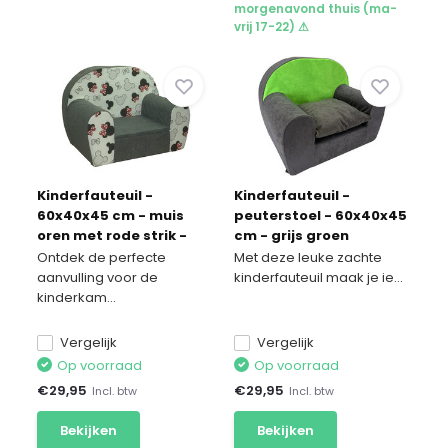
morgenavond thuis (ma-
vrij 17-22) ⚠
Kinderfauteuil -
Kinderfauteuil -
60x40x45 cm - muis
peuterstoel - 60x40x45
oren met rode strik -
cm - grijs groen
grijs
Ontdek de perfecte
Met deze leuke zachte
aanvulling voor de
kinderfauteuil maak je ie...
kinderkam...
Vergelijk
Vergelijk
Op voorraad
Op voorraad
€
29,95
€
29,95
Incl. btw
Incl. btw
Bekijken
Bekijken