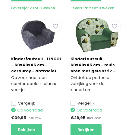
Levertijd: 2 tot 3 weken
Levertijd: 2 tot 3 weken
Kinderfauteuil - LINCOL
Kinderfauteuil -
- 60x40x45 cm -
60x40x45 cm - muis
corduroy - antraciet
oren met gele strik -
groen
Op zoek naar een
Ontdek de perfecte
comfortabele zitplaats
verrijking voor de
voor je...
kinderkam...
Vergelijk
Vergelijk
Op voorraad
Op voorraad
€
39,95
€
29,95
Incl. btw
Incl. btw
Bekijken
Bekijken