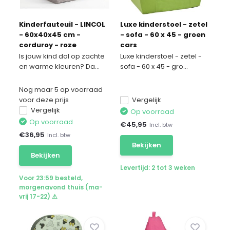
Kinderfauteuil - LINCOL
Luxe kinderstoel - zetel
- 60x40x45 cm -
- sofa - 60 x 45 - groen
corduroy - roze
cars
Is jouw kind dol op zachte
Luxe kinderstoel - zetel -
en warme kleuren? Da...
sofa - 60 x 45 - gro...
Nog maar 5 op voorraad
voor deze prijs
Vergelijk
Vergelijk
Op voorraad
Op voorraad
€
45,95
Incl. btw
€
36,95
Incl. btw
Bekijken
Bekijken
Levertijd: 2 tot 3 weken
Voor 23:59 besteld,
morgenavond thuis (ma-
vrij 17-22) ⚠