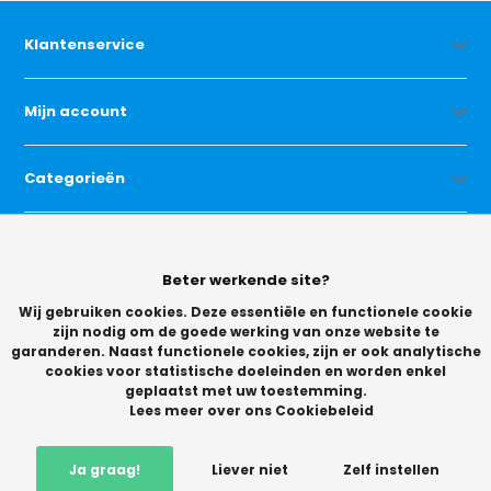
Klantenservice
Mijn account
Categorieën
Contact
Beter werkende site?
Wij gebruiken cookies. Deze essentiële en functionele cookie
zijn nodig om de goede werking van onze website te
garanderen. Naast functionele cookies, zijn er ook analytische
cookies voor statistische doeleinden en worden enkel
geplaatst met uw toestemming.
© Copyright 2026 -
Lees meer over ons Cookiebeleid
Vikingchoice.nl - Scherpe prijzen! Ruime keuze
9.2
- Trusted
Shops waardering
Ja graag!
Liever niet
Zelf instellen