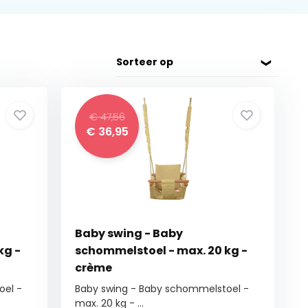
Sorteer op
€ 47,56
€
36,95
Baby swing - Baby
kg -
schommelstoel - max. 20 kg -
crème
oel -
Baby swing - Baby schommelstoel -
max. 20 kg - ...