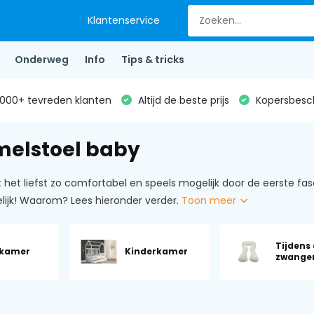
Klantenservice
Onderweg
Info
Tips & tricks
000+ tevreden klanten
Altijd de beste prijs
Kopersbesc
elstoel baby
het liefst zo comfortabel en speels mogelijk door de eerste fa
ijk! Waarom? Lees hieronder verder.
Toon meer
Tijdens
kamer
Kinderkamer
zwange