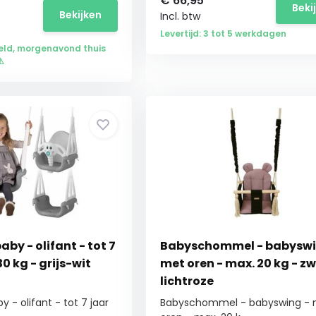
€
66,95
Beki
Bekijken
Incl. btw
Levertijd: 3 tot 5 werkdagen
eld, morgenavond thuis
⚠
y - olifant - tot 7
Babyschommel - babyswi
30 kg - grijs-wit
met oren - max. 20 kg - zw
lichtroze
- olifant - tot 7 jaar
Babyschommel - babyswing -