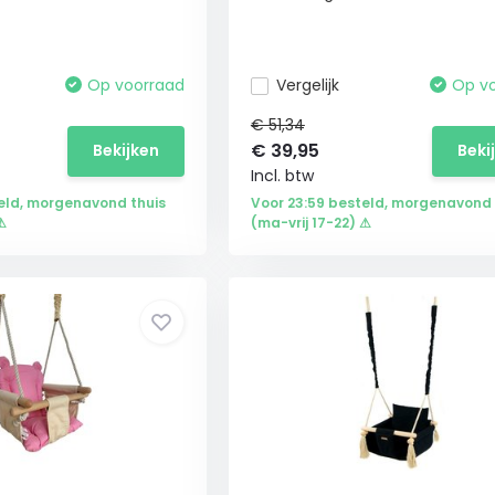
Op voorraad
Vergelijk
Op v
€ 51,34
€
39,95
Bekijken
Beki
Incl. btw
eld, morgenavond thuis
Voor 23:59 besteld, morgenavond 
⚠
(ma-vrij 17-22) ⚠