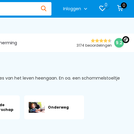
0
0
Inloggen
herming
9.2
3174 beoordelingen
ses van het leven heengaan. En oa. een schommelstoeltje
 de
Onderweg
rschap