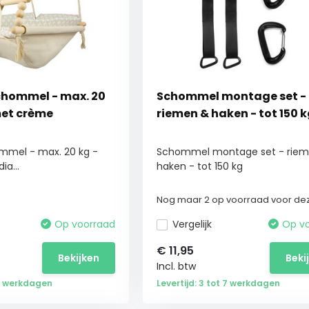
hommel - max. 20
Schommel montage set -
met crème
riemen & haken - tot 150 
mel - max. 20 kg -
Schommel montage set - rie
a...
haken - tot 150 kg
Nog maar 2 op voorraad voor dez
Op voorraad
Vergelijk
Op v
€
11,95
Bekijken
Beki
Incl. btw
 5 werkdagen
Levertijd: 3 tot 7 werkdagen