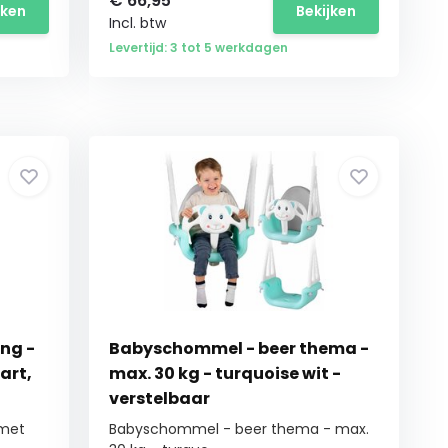
€
66,95
jken
Bekijken
Incl. btw
Levertijd: 3 tot 5 werkdagen
ng -
Babyschommel - beer thema -
art,
max. 30 kg - turquoise wit -
verstelbaar
 met
Babyschommel - beer thema - max.