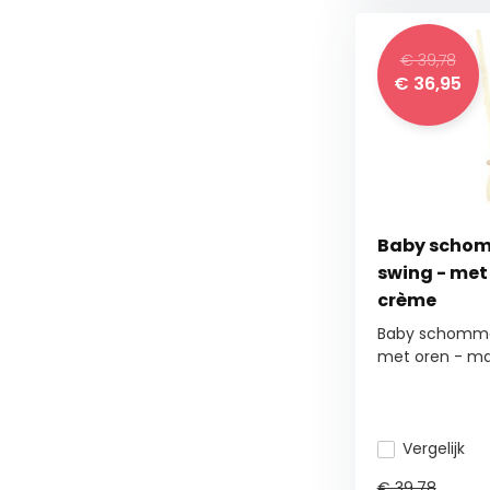
€ 39,78
€
36,95
Baby schom
swing - met 
crème
Baby schommel
met oren - ma.
Vergelijk
€ 39,78