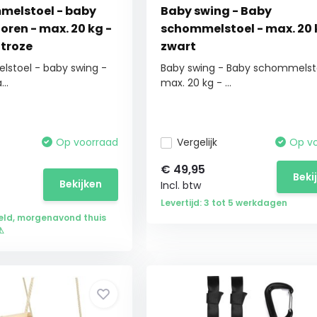
melstoel - baby
Baby swing - Baby
oren - max. 20 kg -
schommelstoel - max. 20 
htroze
zwart
stoel - baby swing -
Baby swing - Baby schommelst
..
max. 20 kg - ...
Op voorraad
Vergelijk
Op v
€
49,95
Beki
Bekijken
Incl. btw
Levertijd: 3 tot 5 werkdagen
eld, morgenavond thuis
⚠