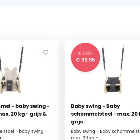
€ 51,34
€
39,95
el - baby swing -
Baby swing - Baby
ax. 20 kg - grijs &
schommelstoel - max. 20 
grijs
stoel - baby swing -
Baby swing - Baby schommelst
..
max. 20 kg - ...