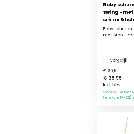
Baby schom
swing - met 
crème & lic
Baby schommel
met oren - ma.
Vergelijk
€ 39,51
€
35,95
Incl. btw
Voor 23:59 best
(ma-vrij 17-22) 