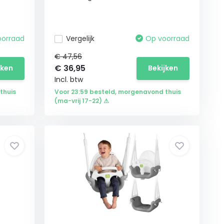
oorraad
Vergelijk
Op voorraad
€ 47,56
€
36,95
jken
Bekijken
Incl. btw
thuis
Voor 23:59 besteld, morgenavond thuis
(ma-vrij 17-22) ⚠