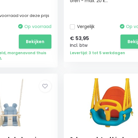
oren - max. 20 k...
voorraad voor deze prijs
Op voorraad
Vergelijk
Op v
€
53,95
Bekijken
Beki
Incl. btw
eld, morgenavond thuis
Levertijd: 3 tot 5 werkdagen
⚠