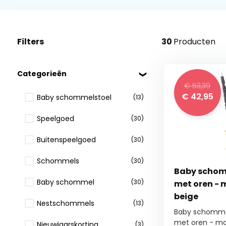
Filters
30
Producten
Categorieën
€ 53,39
€
42,95
Baby schommelstoel
(13)
Speelgoed
(30)
Buitenspeelgoed
(30)
Schommels
(30)
Baby schomm
Baby schommel
(30)
met oren - m
beige
Nestschommels
(13)
Baby schommel
met oren - ma.
Nieuwjaarskorting
(3)