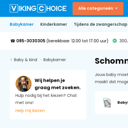
Alle categorieën
Babykamer
Kinderkamer
Tijdens de zwangerschap
☎
085-3030305
(bereikbaar: 12.00 tot 17.00 uur)
300,
Schomm
Baby & kind
-
Babykamer
Jouw baby moet 
Wij helpen je
maakt dat mogel
graag met zoeken.
Hulp nodig bij het kiezen? Chat
met ons!
Baby
Help mij kiezen