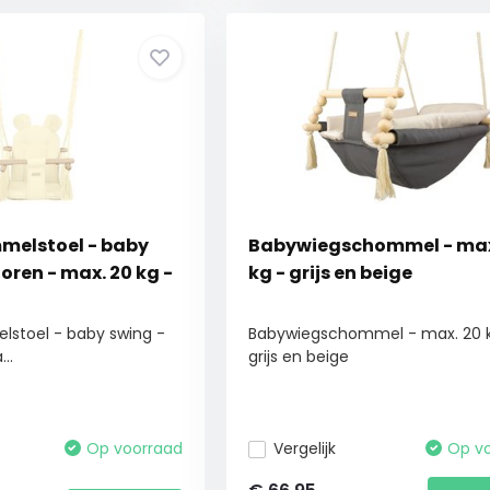
melstoel - baby
Babywiegschommel - max
oren - max. 20 kg -
kg - grijs en beige
stoel - baby swing -
Babywiegschommel - max. 20 
..
grijs en beige
Op voorraad
Vergelijk
Op v