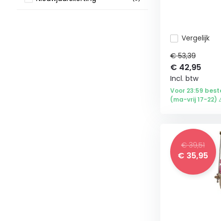
Tuin & dier
(3)
Vergelijk
Tuin
(3)
€ 53,39
Tuinmeubels
(3)
€
42,95
Incl. btw
Hang & schommelstoelen
(3)
Voor 23:59 best
(ma-vrij 17-22) 
€ 39,51
€
35,95