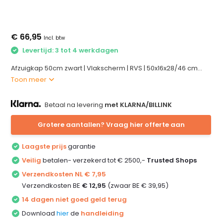
€ 66,95
Incl. btw
Levertijd: 3 tot 4 werkdagen
Afzuigkap 50cm zwart | Vlakscherm | RVS | 50x16x28/46 cm...
Toon meer
Betaal na levering
met KLARNA/BILLINK
Grotere aantallen? Vraag hier offerte aan
Laagste prijs
garantie
Veilig
betalen- verzekerd tot € 2500,-
Trusted Shops
Verzendkosten NL € 7,95
Verzendkosten BE
€ 12,95
(zwaar BE € 39,95)
14 dagen niet goed geld terug
Download
hier
de
handleiding