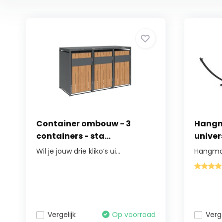
Container ombouw - 3
Hangm
containers - sta...
univer
Wil je jouw drie kliko’s ui...
Hangmat
Vergelijk
Op voorraad
Verge