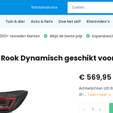
Klantenservice
Tuin & dier
Auto & fiets
Doe het zelf
Klantvideo's
000+ tevreden klanten
Altijd de beste prijs
Kopersbesc
t Rook Dynamisch geschikt voo
€ 569,9
Achterlichten LED
21-...
Toon meer
-
+