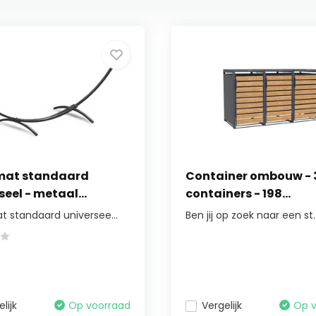
at standaard
Container ombouw - 
seel - metaal...
containers - 198...
 standaard universee...
Ben jij op zoek naar een st..
lijk
Op voorraad
Vergelijk
Op 