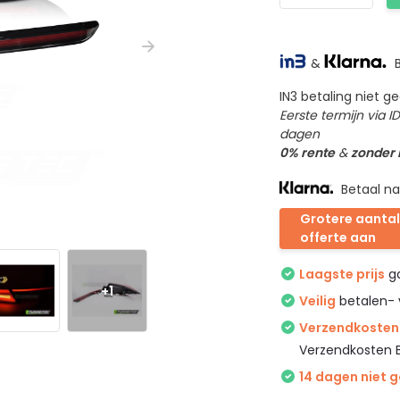
&
B
IN3 betaling niet 
Eerste termijn via 
dagen
0% rente
&
zonder
Betaal na
Grotere aantal
offerte aan
Laagste prijs
ga
+1
Veilig
betalen- 
Verzendkosten 
Verzendkosten 
14 dagen niet 