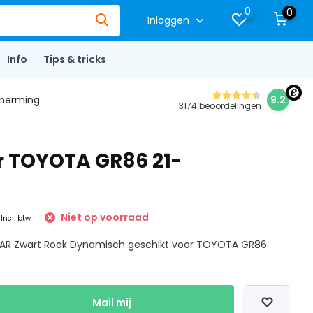
0
0
Inloggen
Info
Tips & tricks
herming
9.2
3174 beoordelingen
r TOYOTA GR86 21-
5
Niet op voorraad
Incl. btw
 BAR Zwart Rook Dynamisch geschikt voor TOYOTA GR86
Mail mij