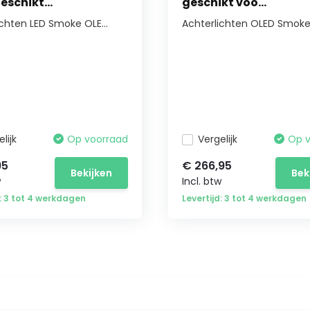
eschikt...
geschikt voo...
ichten LED Smoke OLE...
Achterlichten OLED Smoke 
lijk
Op voorraad
Vergelijk
Op 
95
€ 266,95
Bekijken
Bek
w
Incl. btw
d: 3 tot 4 werkdagen
Levertijd: 3 tot 4 werkdagen