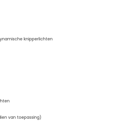
 dynamische knipperlichten
chten
ndien van toepassing)