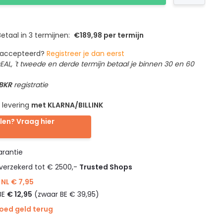
etaal in 3 termijnen:
€189,98 per termijn
geaccepteerd?
Registreer je dan eerst
IDEAL, 't tweede en derde termijn betaal je binnen 30 en 60
 BKR
registratie
 levering
met KLARNA/BILLINK
len? Vraag hier
rantie
verzekerd tot € 2500,-
Trusted Shops
NL € 7,95
BE
€ 12,95
(zwaar BE € 39,95)
goed geld terug