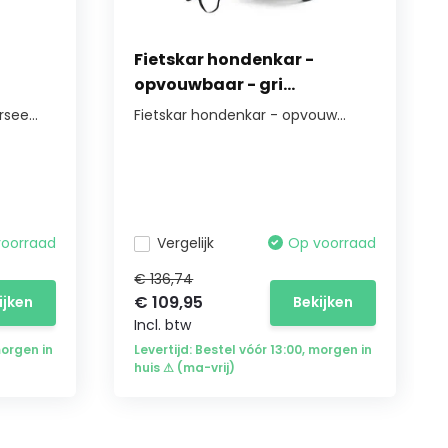
Fietskar hondenkar -
opvouwbaar - gri...
see...
Fietskar hondenkar - opvouw...
voorraad
Vergelijk
Op voorraad
€ 136,74
€ 109,95
ijken
Bekijken
Incl. btw
morgen in
Levertijd: Bestel vóór 13:00, morgen in
huis ⚠ (ma-vrij)