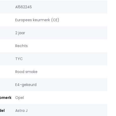
A1562245
Europees keurmerk (CE)
2 jaar
Rechts
TYC
Rood smoke
E4-gekeurd
tomerk
Opel
del
Astra J