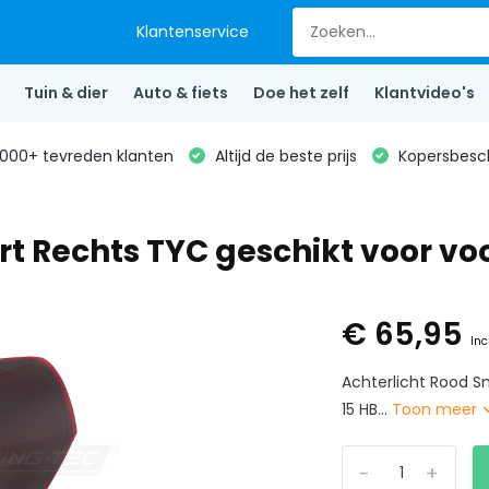
Klantenservice
Tuin & dier
Auto & fiets
Doe het zelf
Klantvideo's
000+ tevreden klanten
Altijd de beste prijs
Kopersbesc
t Rechts TYC geschikt voor voo
€ 65,95
Inc
Achterlicht Rood S
15 HB...
Toon meer
-
+