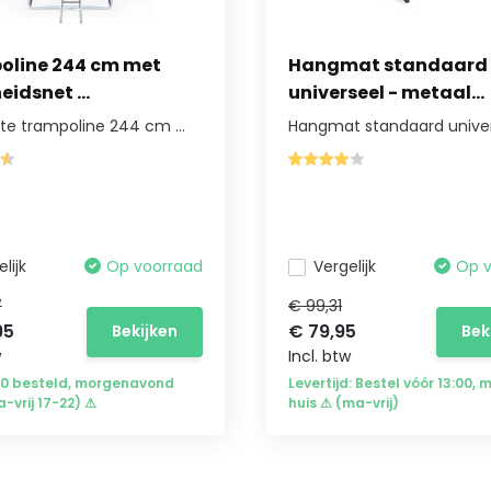
oline 244 cm met
Hangmat standaard
eidsnet ...
universeel - metaal...
e trampoline 244 cm ...
Hangmat standaard univer
lijk
Op voorraad
Vergelijk
Op 
7
€ 99,31
95
€ 79,95
Bekijken
Bek
w
Incl. btw
00 besteld, morgenavond
Levertijd: Bestel vóór 13:00, 
a-vrij 17-22) ⚠
huis ⚠ (ma-vrij)