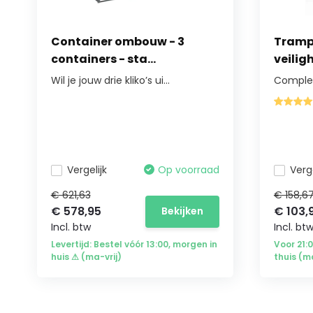
Container ombouw - 3
Tramp
containers - sta...
veiligh
Wil je jouw drie kliko’s ui...
Complet
Vergelijk
Op voorraad
Verge
€ 621,63
€ 158,6
€ 578,95
€ 103,
Bekijken
Incl. btw
Incl. bt
Levertijd: Bestel vóór 13:00, morgen in
Voor 21:
huis ⚠ (ma-vrij)
thuis (m