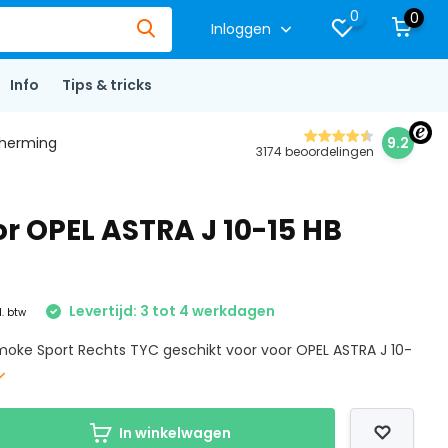
0
0
Inloggen
Info
Tips & tricks
herming
9.2
3174 beoordelingen
r OPEL ASTRA J 10-15 HB
Levertijd: 3 tot 4 werkdagen
l. btw
moke Sport Rechts TYC geschikt voor voor OPEL ASTRA J 10-
In winkelwagen