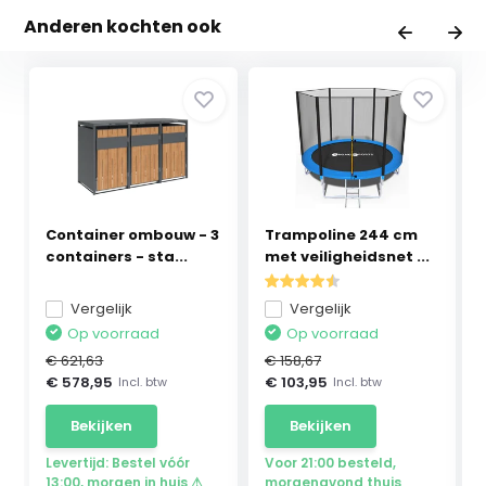
Anderen kochten ook
Container ombouw - 3
Trampoline 244 cm
containers - sta...
met veiligheidsnet ...
Vergelijk
Vergelijk
Op voorraad
Op voorraad
€ 621,63
€ 158,67
€ 578,95
€ 103,95
Incl. btw
Incl. btw
Bekijken
Bekijken
Levertijd: Bestel vóór
Voor 21:00 besteld,
13:00, morgen in huis ⚠
morgenavond thuis