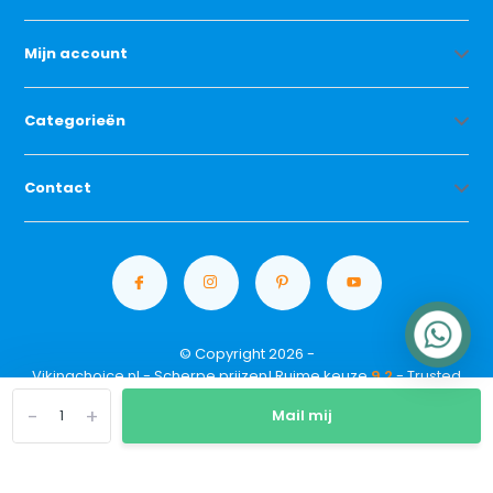
Mijn account
Categorieën
Contact
© Copyright 2026 -
Vikingchoice.nl - Scherpe prijzen! Ruime keuze
9.2
- Trusted
Shops waardering
-
+
Mail mij