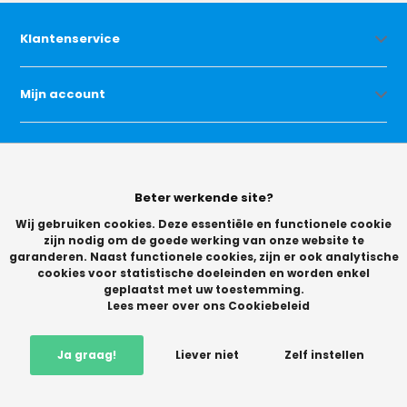
Klantenservice
Mijn account
Categorieën
Beter werkende site?
Contact
Wij gebruiken cookies. Deze essentiële en functionele cookie
zijn nodig om de goede werking van onze website te
garanderen. Naast functionele cookies, zijn er ook analytische
cookies voor statistische doeleinden en worden enkel
geplaatst met uw toestemming.
Lees meer over ons Cookiebeleid
© Copyright 2026 -
Ja graag!
Liever niet
Zelf instellen
Vikingchoice.nl - Scherpe prijzen! Ruime keuze
9.2
- Trusted
Shops waardering
-
+
In winkelwagen