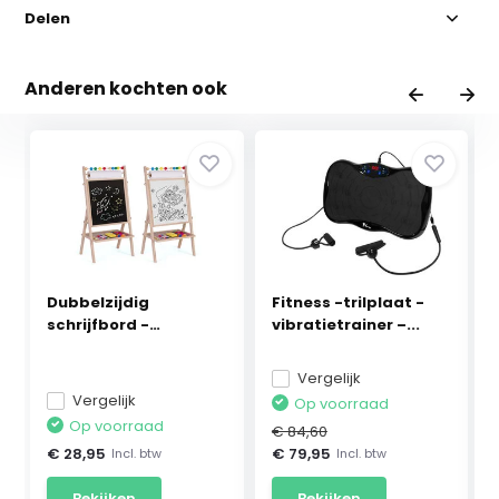
Delen
Anderen kochten ook
Dubbelzijdig
Fitness -trilplaat -
schrijfbord -
vibratietrainer –...
62x28x44 c...
Vergelijk
Vergelijk
Op voorraad
Op voorraad
€ 84,60
€ 28,95
€ 79,95
Incl. btw
Incl. btw
Bekijken
Bekijken