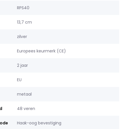
RPS40
13,7 cm
zilver
Europees keurmerk (CE)
2 jaar
EU
metaal
d
48 veren
hode
Haak-oog bevestiging