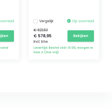
voorraad
Vergelijk
Op voorraad
€ 621,63
€ 578,95
ijken
Bekijken
Incl. btw
avond
Levertijd: Bestel vóór 13:00, morgen in
huis ⚠ (ma-vrij)