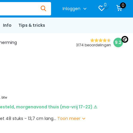
0
0
Inloggen
Info
Tips & tricks
herming
9.2
3174 beoordelingen
l. btw
esteld, morgenavond thuis (ma-vrij 17-22) ⚠
t 48 stuks - 13,7 cm lang...
Toon meer