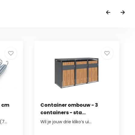
5 cm
Container ombouw - 3
containers - sta...
7...
Wil je jouw drie kliko’s ui...