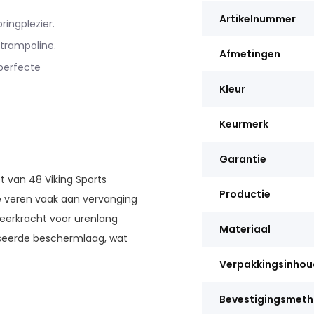
Artikelnummer
ingplezier.
 trampoline.
Afmetingen
perfecte
Kleur
Keurmerk
Garantie
 van 48 Viking Sports
Productie
e veren vaak aan vervanging
veerkracht voor urenlang
Materiaal
iseerde beschermlaag, wat
Verpakkingsinhou
Bevestigingsmet