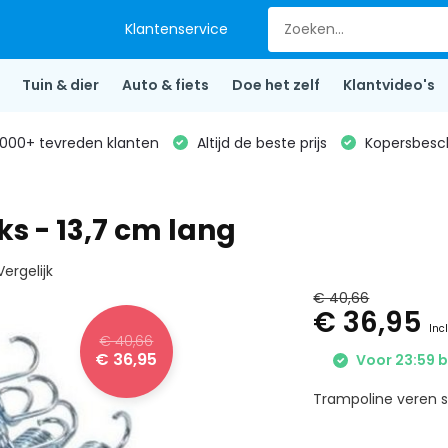
Klantenservice
Tuin & dier
Auto & fiets
Doe het zelf
Klantvideo's
000+ tevreden klanten
Altijd de beste prijs
Kopersbesc
s - 13,7 cm lang
Vergelijk
€ 40,66
€ 36,95
Inc
€ 40,66
€ 36,95
Voor 23:59 b
Trampoline veren se