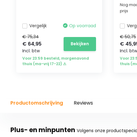
Nog maa
prijs
Vergelijk
Op voorraad
Verge
€ 75,34
€ 50,75
€ 64,95
€ 45,9
Bekijken
Incl. btw
Incl. bt
Voor 23:59 besteld, morgenavond
Voor 23
thuis (ma-vrij 17-22) ⚠
thuis (m
Productomschrijving
Reviews
Plus- en minpunten
Volgens onze productspecial