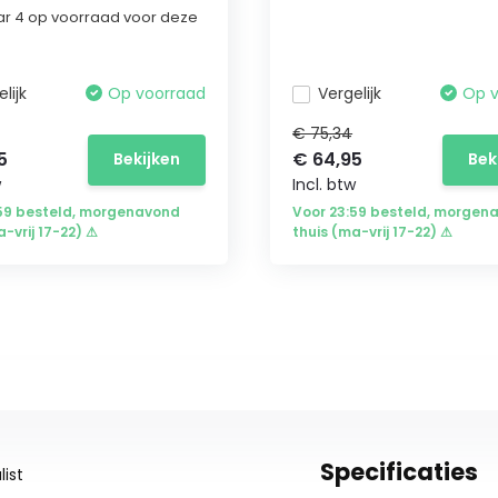
r 4 op voorraad voor deze
lijk
Op voorraad
Vergelijk
Op 
€ 75,34
5
€ 64,95
Bekijken
Bek
w
Incl. btw
:59 besteld, morgenavond
Voor 23:59 besteld, morgen
a-vrij 17-22) ⚠
thuis (ma-vrij 17-22) ⚠
Specificaties
ist