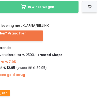
In winkelwagen
 levering
met KLARNA/BILLINK
len? Vraag hier
rantie
verzekerd tot € 2500,-
Trusted Shops
NL € 7,95
BE
€ 12,95
(zwaar BE € 39,95)
goed geld terug
ijken