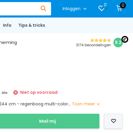
0
0
Inloggen
Info
Tips & tricks
herming
9.2
3174 beoordelingen
Niet op voorraad
l. btw
244 cm - regenboog multi-color...
Toon meer
Mail mij