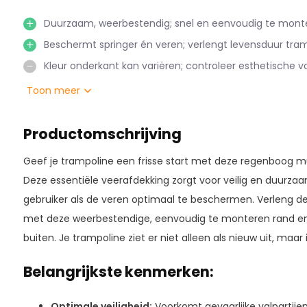
Duurzaam, weerbestendig; snel en eenvoudig te mont
Beschermt springer én veren; verlengt levensduur tram
Kleur onderkant kan variëren; controleer esthetische v
Toon meer
Productomschrijving
Geef je trampoline een frisse start met deze regenboog m
Deze essentiële veerafdekking zorgt voor veilig en duurzaa
gebruiker als de veren optimaal te beschermen. Verleng de
met deze weerbestendige, eenvoudig te monteren rand en
buiten. Je trampoline ziet er niet alleen als nieuw uit, maar 
Belangrijkste kenmerken:
Optimale veiligheid:
Voorkomt gevaarlijke valpartij