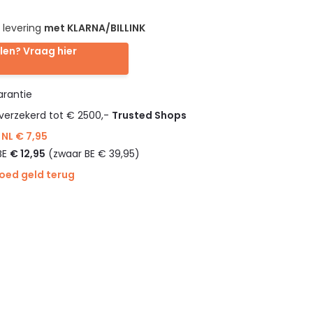
 levering
met KLARNA/BILLINK
len? Vraag hier
rantie
verzekerd tot € 2500,-
Trusted Shops
NL € 7,95
BE
€ 12,95
(zwaar BE € 39,95)
goed geld terug