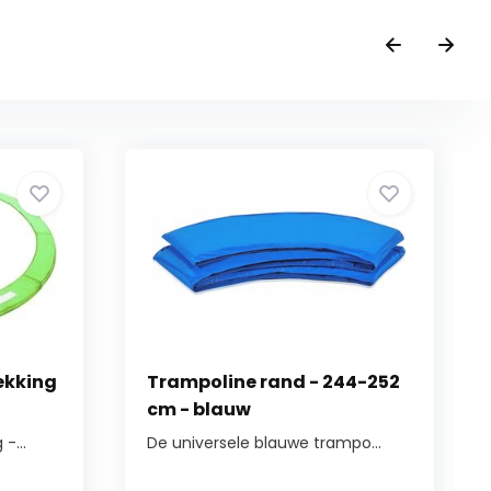
ekking
Trampoline rand - 244-252
cm - blauw
-...
De universele blauwe trampo...