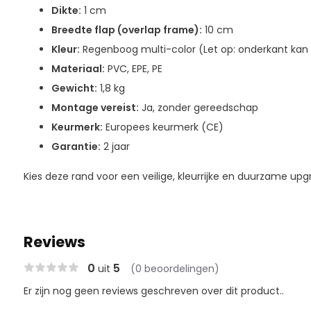
Dikte:
1 cm
Breedte flap (overlap frame):
10 cm
Kleur:
Regenboog multi-color (Let op: onderkant kan 
Materiaal:
PVC, EPE, PE
Gewicht:
1,8 kg
Montage vereist:
Ja, zonder gereedschap
Keurmerk:
Europees keurmerk (CE)
Garantie:
2 jaar
Kies deze rand voor een veilige, kleurrijke en duurzame upg
Reviews
0
5
uit
(0 beoordelingen)
Er zijn nog geen reviews geschreven over dit product..