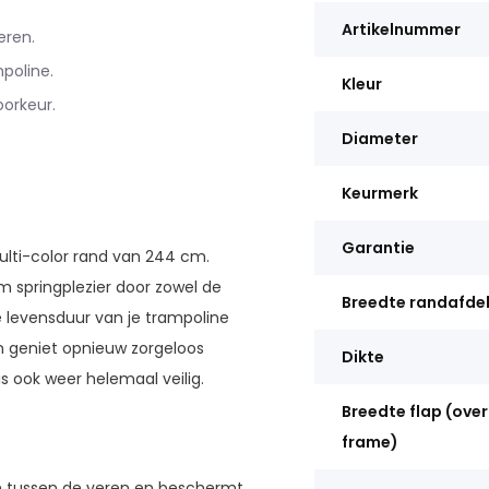
Artikelnummer
eren.
poline.
Kleur
oorkeur.
Diameter
Keurmerk
Garantie
ulti-color rand van 244 cm.
m springplezier door zowel de
Breedte randafde
 levensduur van je trampoline
 geniet opnieuw zorgeloos
Dikte
is ook weer helemaal veilig.
Breedte flap (ove
frame)
en tussen de veren en beschermt