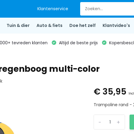
Klantenservice
Tuin & dier
Auto & fiets
Doe het zelf
Klantvideo's
000+ tevreden klanten
Altijd de beste prijs
Kopersbesc
 regenboog multi-color
jk
€ 35,95
Inc
Trampoline rand - 
-
+