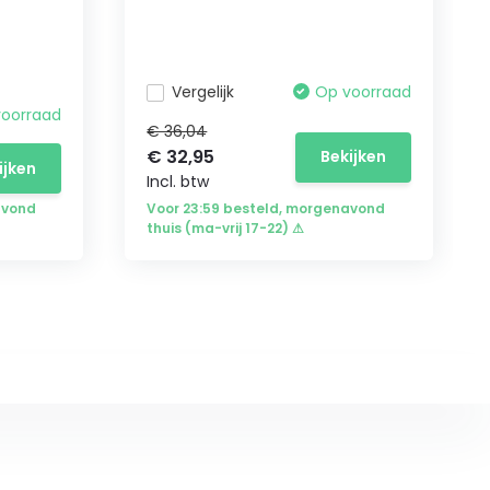
Vergelijk
Op voorraad
voorraad
€ 36,04
€ 32,95
Bekijken
ijken
Incl. btw
avond
Voor 23:59 besteld, morgenavond
thuis (ma-vrij 17-22) ⚠