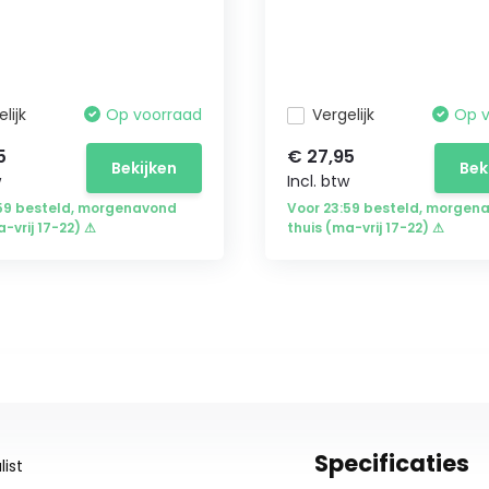
lijk
Op voorraad
Vergelijk
Op 
5
€ 27,95
Bekijken
Bek
w
Incl. btw
:59 besteld, morgenavond
Voor 23:59 besteld, morgen
a-vrij 17-22) ⚠
thuis (ma-vrij 17-22) ⚠
Specificaties
ist