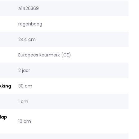
A1426369
regenboog
244 cm
Europees keurmerk (CE)
2 jaar
kking
30 cm
1 cm
rlap
10 cm