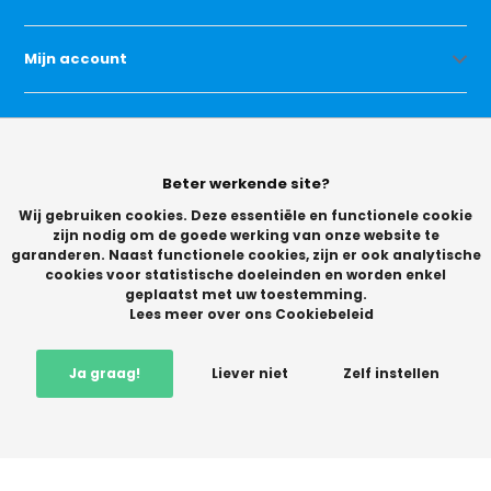
Mijn account
Categorieën
Beter werkende site?
Contact
Wij gebruiken cookies. Deze essentiële en functionele cookie
zijn nodig om de goede werking van onze website te
garanderen. Naast functionele cookies, zijn er ook analytische
cookies voor statistische doeleinden en worden enkel
geplaatst met uw toestemming.
Lees meer over ons Cookiebeleid
© Copyright 2026 -
Ja graag!
Liever niet
Zelf instellen
Vikingchoice.nl - Scherpe prijzen! Ruime keuze
9.2
- Trusted
Shops waardering
-
+
In winkelwagen