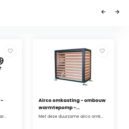
 -
Airco omkasting - ombouw
warmtepomp -...
r...
Met deze duurzame airco omk...