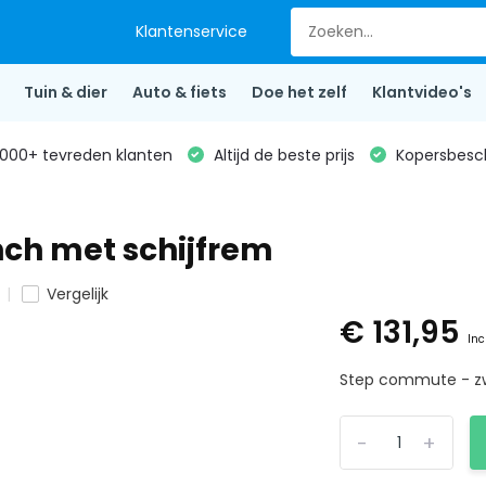
Klantenservice
Tuin & dier
Auto & fiets
Doe het zelf
Klantvideo's
000+ tevreden klanten
Altijd de beste prijs
Kopersbesc
nch met schijfrem
Vergelijk
€ 131,95
Inc
Step commute - zwa
-
+