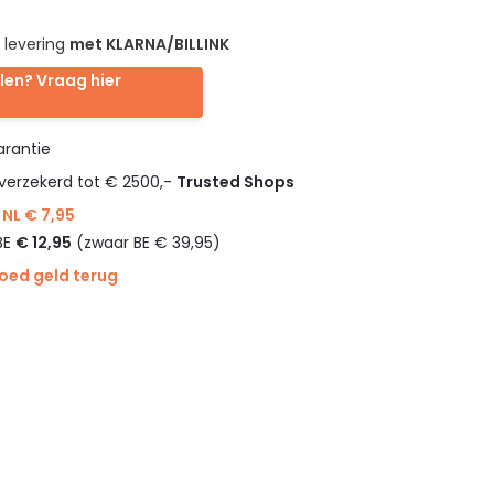
 levering
met KLARNA/BILLINK
len? Vraag hier
rantie
verzekerd tot € 2500,-
Trusted Shops
NL € 7,95
BE
€ 12,95
(zwaar BE € 39,95)
goed geld terug