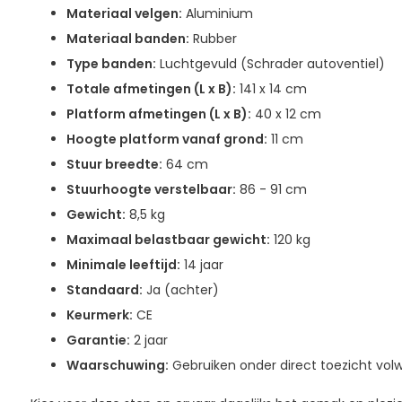
Materiaal velgen:
Aluminium
Materiaal banden:
Rubber
Type banden:
Luchtgevuld (Schrader autoventiel)
Totale afmetingen (L x B):
141 x 14 cm
Platform afmetingen (L x B):
40 x 12 cm
Hoogte platform vanaf grond:
11 cm
Stuur breedte:
64 cm
Stuurhoogte verstelbaar:
86 - 91 cm
Gewicht:
8,5 kg
Maximaal belastbaar gewicht:
120 kg
Minimale leeftijd:
14 jaar
Standaard:
Ja (achter)
Keurmerk:
CE
Garantie:
2 jaar
Waarschuwing:
Gebruiken onder direct toezicht vol