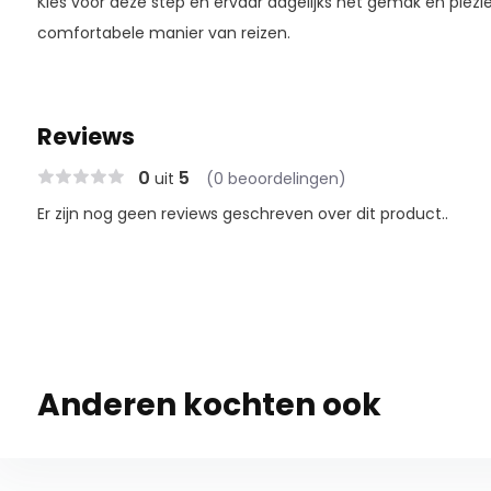
Kies voor deze step en ervaar dagelijks het gemak en plezie
comfortabele manier van reizen.
Reviews
0
5
uit
(0 beoordelingen)
Er zijn nog geen reviews geschreven over dit product..
Anderen kochten ook