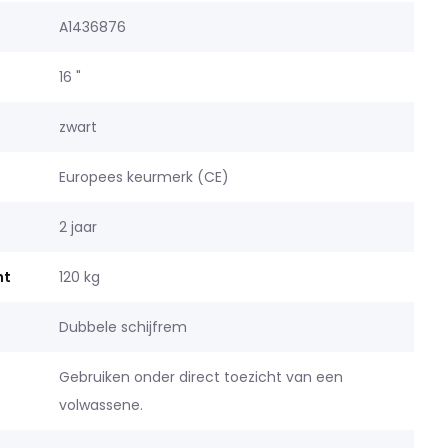
A1436876
16 "
zwart
Europees keurmerk (CE)
2 jaar
ht
120 kg
Dubbele schijfrem
Gebruiken onder direct toezicht van een
volwassene.