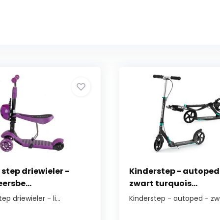
 step driewieler -
Kinderstep - autoped
ersbe...
zwart turquois...
ep driewieler - li...
Kinderstep - autoped - zwa