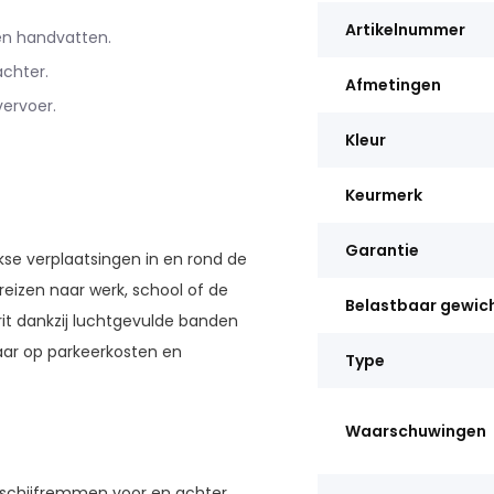
Artikelnummer
en handvatten.
chter.
Afmetingen
ervoer.
Kleur
Keurmerk
Garantie
se verplaatsingen in en rond de
eizen naar werk, school of de
Belastbaar gewic
rit dankzij luchtgevulde banden
ar op parkeerkosten en
Type
Waarschuwingen
schijfremmen voor en achter,