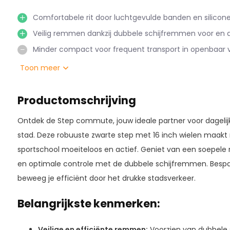
Comfortabele rit door luchtgevulde banden en silicon
Veilig remmen dankzij dubbele schijfremmen voor en a
Minder compact voor frequent transport in openbaar v
Toon meer
Productomschrijving
Ontdek de Step commute, jouw ideale partner voor dagelijk
stad. Deze robuuste zwarte step met 16 inch wielen maakt r
sportschool moeiteloos en actief. Geniet van een soepele 
en optimale controle met de dubbele schijfremmen. Bespa
beweeg je efficiënt door het drukke stadsverkeer.
Belangrijkste kenmerken:
Veilige en efficiënte remmen:
Voorzien van dubbele 