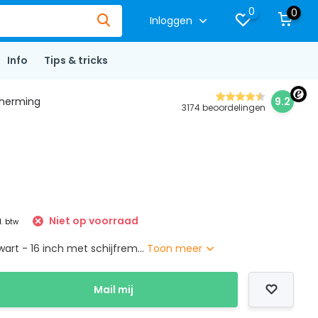
0
0
Inloggen
Info
Tips & tricks
herming
9.2
3174 beoordelingen
Niet op voorraad
l. btw
rt - 16 inch met schijfrem...
Toon meer
Mail mij