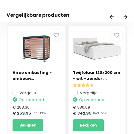
Vergelijkbare producten
Airco omkasting -
Twijfelaar 120x200 cm
ombouw
- wit - zonder ...
warmtepomp -...
Vergelijk
Vergelijk
Op voorraad
Op voorraad
€ 288,30
€ 380,89
€ 259,95
€ 342,95
Incl. btw
Incl. btw
Bekijken
Bekijken