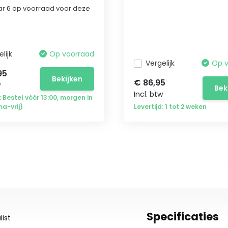
r 6 op voorraad voor deze
lijk
Op voorraad
Vergelijk
Op 
95
Bekijken
€ 86,95
w
Bek
Incl. btw
: Bestel vóór 13:00, morgen in
ma-vrij)
Levertijd: 1 tot 2 weken
Specificaties
ist