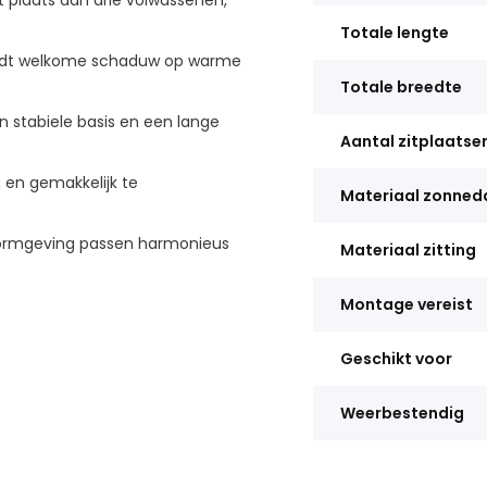
t plaats aan drie volwassenen,
Totale lengte
iedt welkome schaduw op warme
Totale breedte
n stabiele basis en een lange
Aantal zitplaatse
g en gemakkelijk te
Materiaal zonned
e vormgeving passen harmonieus
Materiaal zitting
Montage vereist
Geschikt voor
Weerbestendig