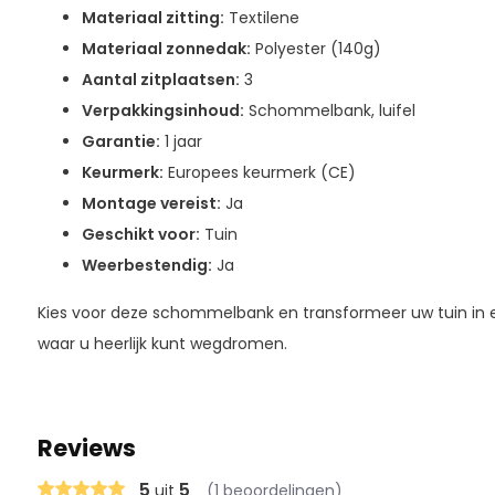
Materiaal zitting:
Textilene
Materiaal zonnedak:
Polyester (140g)
Aantal zitplaatsen:
3
Verpakkingsinhoud:
Schommelbank, luifel
Garantie:
1 jaar
Keurmerk:
Europees keurmerk (CE)
Montage vereist:
Ja
Geschikt voor:
Tuin
Weerbestendig:
Ja
Kies voor deze schommelbank en transformeer uw tuin in 
waar u heerlijk kunt wegdromen.
Reviews
5
5
uit
(1 beoordelingen)