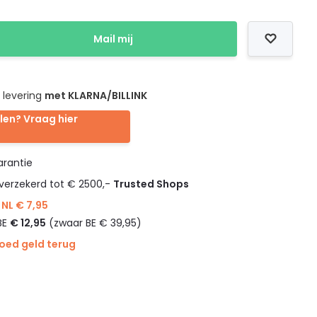
Mail mij
 levering
met KLARNA/BILLINK
len? Vraag hier
rantie
verzekerd tot € 2500,-
Trusted Shops
NL € 7,95
BE
€ 12,95
(zwaar BE € 39,95)
goed geld terug