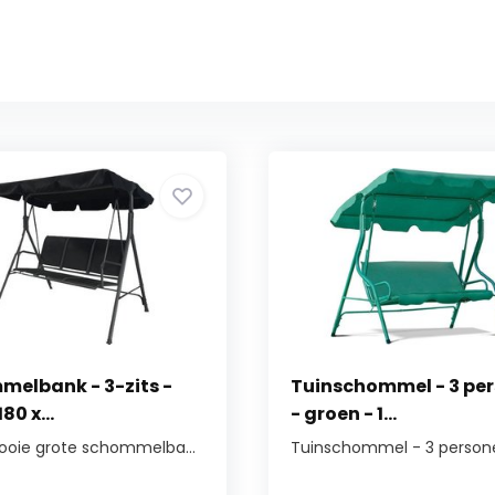
elbank - 3-zits -
Tuinschommel - 3 pe
180 x...
- groen - 1...
oie grote schommelba...
Tuinschommel - 3 personen