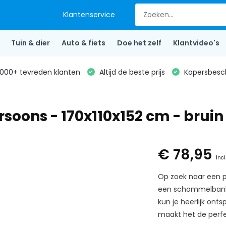
Klantenservice
Tuin & dier
Auto & fiets
Doe het zelf
Klantvideo's
000+ tevreden klanten
Altijd de beste prijs
Kopersbesc
soons - 170x110x152 cm - bruin
€ 78,95
Incl
Op zoek naar een p
een schommelbank 
kun je heerlijk ont
maakt het de perf