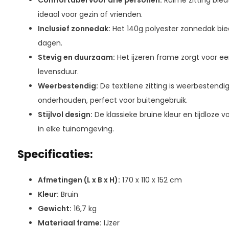
Comfortabel voor drie personen:
Ruime zitting bied
ideaal voor gezin of vrienden.
Inclusief zonnedak:
Het 140g polyester zonnedak b
dagen.
Stevig en duurzaam:
Het ijzeren frame zorgt voor ee
levensduur.
Weerbestendig:
De textilene zitting is weerbestendi
onderhouden, perfect voor buitengebruik.
Stijlvol design:
De klassieke bruine kleur en tijdloz
in elke tuinomgeving.
Specificaties:
Afmetingen (L x B x H):
170 x 110 x 152 cm
Kleur:
Bruin
Gewicht:
16,7 kg
Materiaal frame:
IJzer