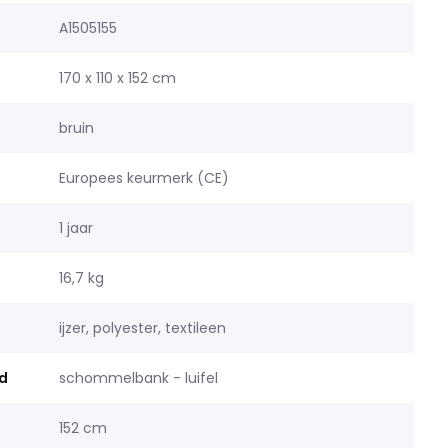
A1505155
170 x 110 x 152 cm
bruin
Europees keurmerk (CE)
1 jaar
16,7 kg
ijzer, polyester, textileen
d
schommelbank - luifel
152 cm