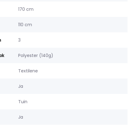
170 cm
110 cm
n
3
ak
Polyester (140g)
Textilene
Ja
Tuin
Ja