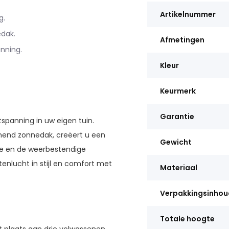
Artikelnummer
g.
dak.
Afmetingen
anning.
Kleur
Keurmerk
Garantie
panning in uw eigen tuin.
mend zonnedak, creëert u een
Gewicht
me en de weerbestendige
tenlucht in stijl en comfort met
Materiaal
Verpakkingsinhou
Totale hoogte