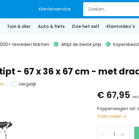
Klantenservice
Tuin & dier
Auto & fiets
Doe het zelf
Klantvideo's
000+ tevreden klanten
Altijd de beste prijs
Kopersbesc
pt - 67 x 36 x 67 cm - met dra
en
Vergelijk
€ 67,95
Incl
Poppenwagen wit zw
Toon meer
-
+