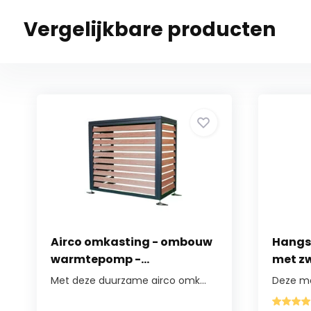
Vergelijkbare producten
Airco omkasting - ombouw
Hangsto
warmtepomp -...
met zw
Met deze duurzame airco omk...
Deze moo