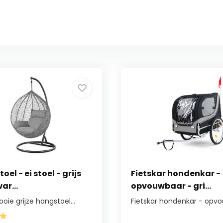
el - ei stoel - grijs
Fietskar hondenkar -
ar...
opvouwbaar - gri...
ie grijze hangstoel...
Fietskar hondenkar - opvou