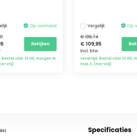
lijk
Op voorraad
Vergelijk
Op 
40
€ 136,74
95
€ 109,95
Bekijken
Bek
w
Incl. btw
: Bestel vóór 13:00, morgen in
Levertijd: Bestel vóór 13:00, 
ma-vrij)
huis ⚠ (ma-vrij)
Specificaties
ist