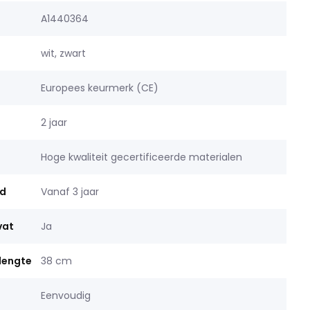
A1440364
wit, zwart
Europees keurmerk (CE)
2 jaar
Hoge kwaliteit gecertificeerde materialen
jd
Vanaf 3 jaar
vat
Ja
lengte
38 cm
Eenvoudig