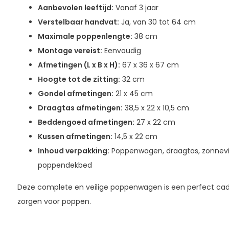
Aanbevolen leeftijd:
Vanaf 3 jaar
Verstelbaar handvat:
Ja, van 30 tot 64 cm
Maximale poppenlengte:
38 cm
Montage vereist:
Eenvoudig
Afmetingen (L x B x H):
67 x 36 x 67 cm
Hoogte tot de zitting:
32 cm
Gondel afmetingen:
21 x 45 cm
Draagtas afmetingen:
38,5 x 22 x 10,5 cm
Beddengoed afmetingen:
27 x 22 cm
Kussen afmetingen:
14,5 x 22 cm
Inhoud verpakking:
Poppenwagen, draagtas, zonnevi
poppendekbed
Deze complete en veilige poppenwagen is een perfect cadea
zorgen voor poppen.