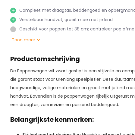
Compleet met draagtas, beddengoed en opbergmand
Verstelbaar handvat, groeit mee met je kind.
Geschikt voor poppen tot 38 cm; controleer pop afmet
Toon meer
Productomschrijving
De Poppenwagen wit zwart gestipt is een stijlvolle en c
die garant staat voor urenlang speelplezier. Deze duurza
hoogwaardige, veilige materialen en groeit met je kind mee
handvat. Bovendien is de poppenwagen rijkelijk uitgerust m
een draagtas, zonnevizier en passend beddengoed.
Belangrijkste kenmerken:
Stijlvol gestipt design:
Een klassieke wit-zwart gestipt