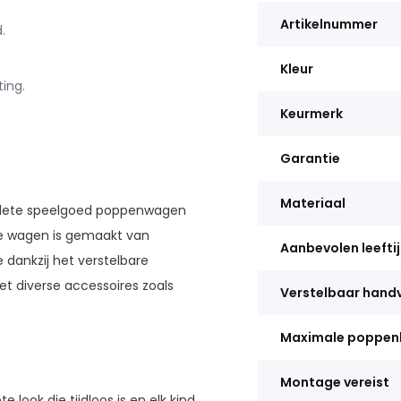
Artikelnummer
.
Kleur
ing.
Keurmerk
Garantie
Materiaal
omplete speelgoed poppenwagen
me wagen is gemaakt van
Aanbevolen leefti
 dankzij het verstelbare
et diverse accessoires zoals
Verstelbaar hand
Maximale poppen
Montage vereist
e look die tijdloos is en elk kind