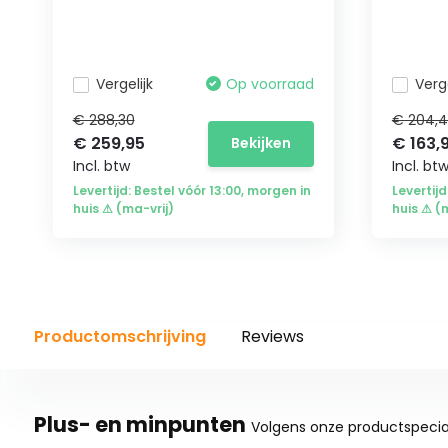
Vergelijk
Op voorraad
Verge
€ 288,30
€ 204,
€ 259,95
€ 163,
Bekijken
Incl. btw
Incl. bt
Levertijd: Bestel vóór 13:00, morgen in
Levertijd
huis ⚠ (ma-vrij)
huis ⚠ (
Productomschrijving
Reviews
Plus- en minpunten
Volgens onze productspecial