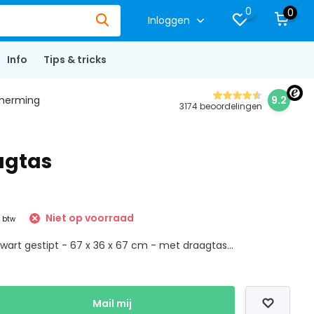
0
0
Inloggen
Info
Tips & tricks
herming
9.2
3174 beoordelingen
agtas
Niet op voorraad
. btw
art gestipt - 67 x 36 x 67 cm - met draagtas...
Mail mij