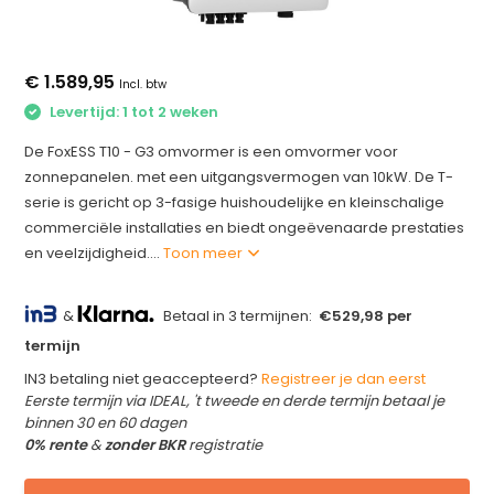
€ 1.589,95
Incl. btw
Levertijd: 1 tot 2 weken
De FoxESS T10 - G3 omvormer is een omvormer voor
zonnepanelen. met een uitgangsvermogen van 10kW. De T-
serie is gericht op 3-fasige huishoudelijke en kleinschalige
commerciële installaties en biedt ongeëvenaarde prestaties
en veelzijdigheid....
Toon meer
&
Betaal in 3 termijnen:
€529,98 per
termijn
IN3 betaling niet geaccepteerd?
Registreer je dan eerst
Eerste termijn via IDEAL, 't tweede en derde termijn betaal je
binnen 30 en 60 dagen
0% rente
&
zonder BKR
registratie