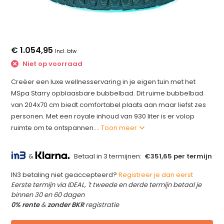
€ 1.054,95
Incl. btw
Niet op voorraad
Creëer een luxe wellnesservaring in je eigen tuin met het
MSpa Starry opblaasbare bubbelbad. Dit ruime bubbelbad
van 204x70 cm biedt comfortabel plaats aan maar liefst zes
personen. Met een royale inhoud van 930 liter is er volop
ruimte om te ontspannen....
Toon meer
&
Betaal in 3 termijnen:
€351,65 per termijn
IN3 betaling niet geaccepteerd?
Registreer je dan eerst
Eerste termijn via IDEAL, 't tweede en derde termijn betaal je
binnen 30 en 60 dagen
0% rente
&
zonder BKR
registratie