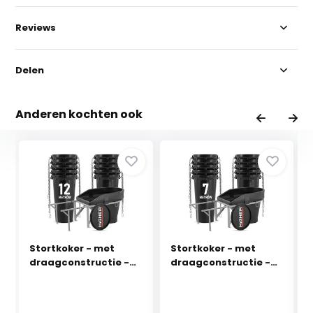
Reviews
Delen
Anderen kochten ook
Stortkoker - met
Stortkoker - met
draagconstructie -
draagconstructie -
1...
7...