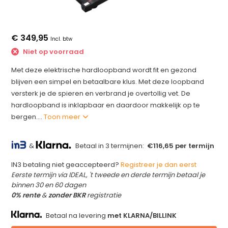
€ 349,95
Incl. btw
Niet op voorraad
Met deze elektrische hardloopband wordt fit en gezond
blijven een simpel en betaalbare klus. Met deze loopband
versterk je de spieren en verbrand je overtollig vet. De
hardloopband is inklapbaar en daardoor makkelijk op te
bergen....
Toon meer
&
Betaal in 3 termijnen:
€116,65 per termijn
IN3 betaling niet geaccepteerd?
Registreer je dan eerst
Eerste termijn via IDEAL, 't tweede en derde termijn betaal je
binnen 30 en 60 dagen
0% rente
&
zonder BKR
registratie
Betaal na levering
met KLARNA/BILLINK