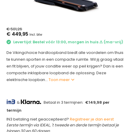
€ 501,26
€ 449,95
Incl. btw
Levertijd: Bestel vóór 13:00, morgen in huis ⚠ (ma-vrij)
De Vikingchoice hardloopband biedt alle voordelen om thuis
te kunnen sporten in een compacte ruimte. Wil jij graag vitaal
en fit blijven, of jouw conditie weer op peil krijgen? Dan is een
compacte inklapbare loopband de oplossing. Deze
elektrische loopban...
Toon meer
&
Betaal in 3 termijnen:
€149,98 per
termijn
IN3 betaling niet geaccepteerd?
Registreer je dan eerst
Eerste termijn via IDEAL, 't tweede en derde termijn betaal je
binnen 30 en 60 dagen