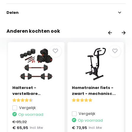
Delen
Anderen kochten ook
Halterset -
Hometrainer fiets -
verstelbare
zwart - mechanisc...
dumbbells - g...
Vergelijk
Vergelijk
Op voorraad
Op voorraad
€ 85,32
€ 65,95
€ 73,95
Incl. btw
Incl. btw