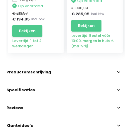
Op voorraad
Op voorraad
€ 380,89
€ 213,57
€ 285,95
Incl. btw
€ 194,95
Incl. btw
Bekijken
Bekijken
Levertijd: Bestel vóór
Levertijd: 1 tot 2
13:00, morgen in huis ⚠
werkdagen
(ma-vrij)
Productomschrijving
Specificaties
Reviews
Klantvideo's