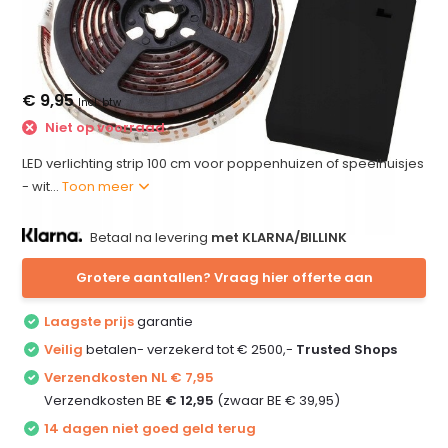
€ 9,95
Incl. btw
Niet op voorraad
LED verlichting strip 100 cm voor poppenhuizen of speelhuisjes
- wit...
Toon meer
Betaal na levering
met KLARNA/BILLINK
Grotere aantallen? Vraag hier offerte aan
Laagste prijs
garantie
Veilig
betalen- verzekerd tot € 2500,-
Trusted Shops
Verzendkosten NL € 7,95
Verzendkosten BE
€ 12,95
(zwaar BE € 39,95)
14 dagen niet goed geld terug