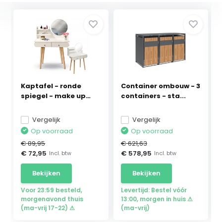
Kaptafel - ronde
Container ombouw - 3
spiegel - make up
containers - sta...
ta...
Vergelijk
Vergelijk
Op voorraad
Op voorraad
€ 89,95
€ 621,63
€ 72,95
€ 578,95
Incl. btw
Incl. btw
Bekijken
Bekijken
Voor 23:59 besteld,
Levertijd: Bestel vóór
morgenavond thuis
13:00, morgen in huis ⚠
(ma-vrij 17-22) ⚠
(ma-vrij)