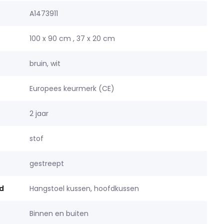
A1473911
100 x 90 cm , 37 x 20 cm
bruin, wit
Europees keurmerk (CE)
2 jaar
stof
gestreept
d
Hangstoel kussen, hoofdkussen
Binnen en buiten