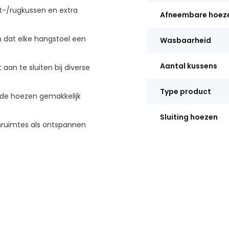
t-/rugkussen en extra
Afneembare hoez
n dat elke hangstoel een
Wasbaarheid
Aantal kussens
an te sluiten bij diverse
Type product
n de hoezen gemakkelijk
Sluiting hoezen
enruimtes als ontspannen