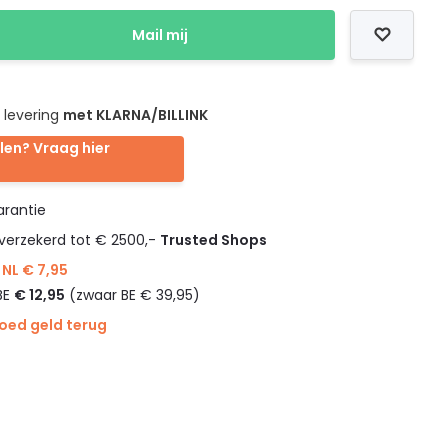
Mail mij
 levering
met KLARNA/BILLINK
len? Vraag hier
rantie
verzekerd tot € 2500,-
Trusted Shops
NL € 7,95
BE
€ 12,95
(zwaar BE € 39,95)
goed geld terug