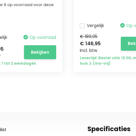
r 6 op voorraad voor deze
Vergelijk
Op 
€ 189,95
lijk
Op voorraad
€ 146,95
Bek
95
Incl. btw
Bekijken
w
Levertijd: Bestel vóór 13:00, 
d: 1 tot 2 werkdagen
huis ⚠ (ma-vrij)
Specificaties
ist