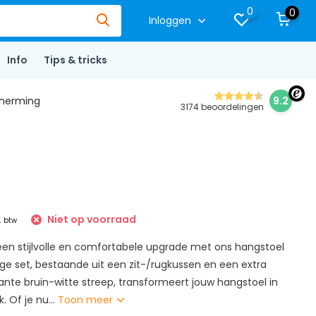
0
0
Inloggen
Info
Tips & tricks
herming
9.2
3174 beoordelingen
Niet op voorraad
l. btw
een stijlvolle en comfortabele upgrade met ons hangstoel
ige set, bestaande uit een zit-/rugkussen en een extra
ante bruin-witte streep, transformeert jouw hangstoel in
. Of je nu...
Toon meer