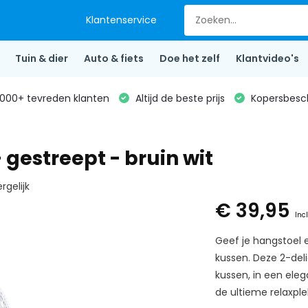
Klantenservice
Tuin & dier
Auto & fiets
Doe het zelf
Klantvideo's
000+ tevreden klanten
Altijd de beste prijs
Kopersbesc
 gestreept - bruin wit
rgelijk
€ 39,95
Inc
Geef je hangstoel 
kussen. Deze 2-del
kussen, in een eleg
de ultieme relaxplek