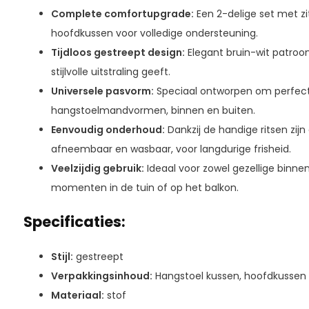
Complete comfortupgrade:
Een 2-delige set met zi
hoofdkussen voor volledige ondersteuning.
Tijdloos gestreept design:
Elegant bruin-wit patroo
stijlvolle uitstraling geeft.
Universele pasvorm:
Speciaal ontworpen om perfect a
hangstoelmandvormen, binnen en buiten.
Eenvoudig onderhoud:
Dankzij de handige ritsen zij
afneembaar en wasbaar, voor langdurige frisheid.
Veelzijdig gebruik:
Ideaal voor zowel gezellige binn
momenten in de tuin of op het balkon.
Specificaties:
Stijl:
gestreept
Verpakkingsinhoud:
Hangstoel kussen, hoofdkussen
Materiaal:
stof