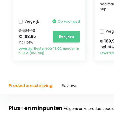
Nog maa
prijs
Vergelijk
Op voorraad
€ 204,40
Verge
€ 163,95
Bekijken
€ 189,
Incl. btw
Incl. bt
Levertijd: Bestel vóór 13:00, morgen in
huis ⚠ (ma-vrij)
Levertij
Productomschrijving
Reviews
Plus- en minpunten
Volgens onze productspecial