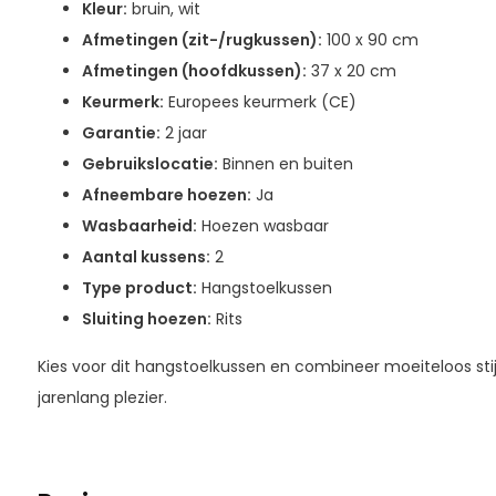
Kleur:
bruin, wit
Afmetingen (zit-/rugkussen):
100 x 90 cm
Afmetingen (hoofdkussen):
37 x 20 cm
Keurmerk:
Europees keurmerk (CE)
Garantie:
2 jaar
Gebruikslocatie:
Binnen en buiten
Afneembare hoezen:
Ja
Wasbaarheid:
Hoezen wasbaar
Aantal kussens:
2
Type product:
Hangstoelkussen
Sluiting hoezen:
Rits
Kies voor dit hangstoelkussen en combineer moeiteloos st
jarenlang plezier.