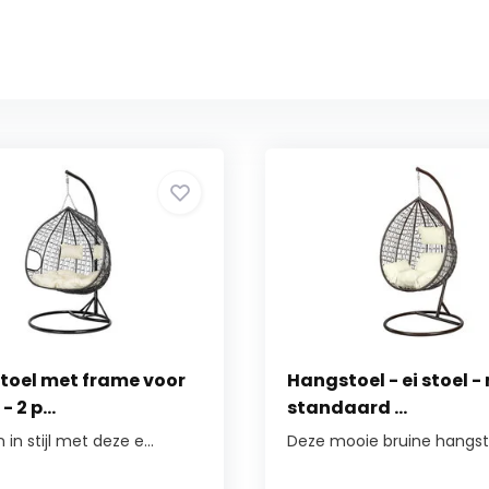
toel met frame voor
Hangstoel - ei stoel -
- 2 p...
standaard ...
in stijl met deze e...
Deze mooie bruine hangsto