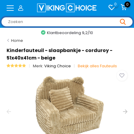
0
0
Klantbeoordeling 9,2/10
Home
Kinderfauteuil - slaapbankje - corduroy -
51x40x41cm - beige
Merk:
Viking Choice
Bekijk alles Fauteuils