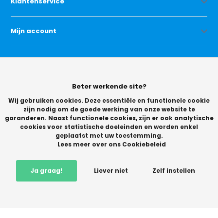
Klantenservice
Mijn account
Categorieën
Beter werkende site?
Contact
Wij gebruiken cookies. Deze essentiële en functionele cookie
zijn nodig om de goede werking van onze website te
garanderen. Naast functionele cookies, zijn er ook analytische
cookies voor statistische doeleinden en worden enkel
geplaatst met uw toestemming.
Lees meer over ons Cookiebeleid
© Copyright 2026 -
Ja graag!
Liever niet
Zelf instellen
Vikingchoice.nl - Scherpe prijzen! Ruime keuze
9.2
- Trusted
Shops waardering
-
+
In winkelwagen