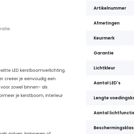
Artikelnummer
Afmetingen
atie.
Keurmerk
Garantie
Lichtkleur
 witte LED kerstboomverlichting.
er creëer je eenvoudig een
Aantal LED's
 voor zowel binnen- als
formeer je kerstboom, interieur
Lengte voedingsk
Aantal lichtfuncti
Beschermingsklas
oals golven, knipperen of