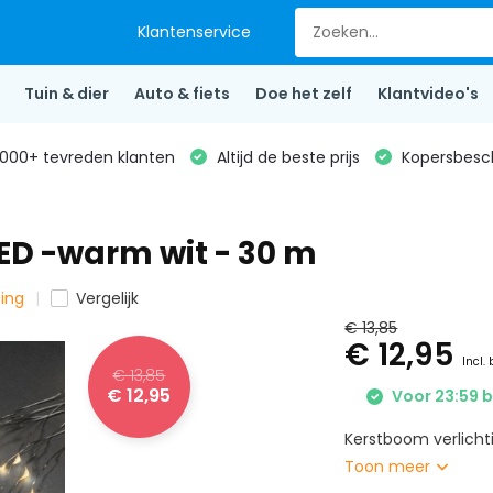
Klantenservice
Tuin & dier
Auto & fiets
Doe het zelf
Klantvideo's
000+ tevreden klanten
Altijd de beste prijs
Kopersbesc
ED -warm wit - 30 m
ting
Vergelijk
€ 13,85
€ 12,95
Incl.
€ 13,85
€ 12,95
Voor 23:59 b
Kerstboom verlichti
Toon meer