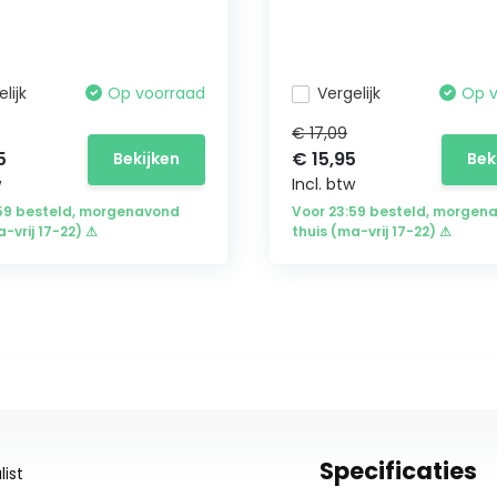
lijk
Op voorraad
Vergelijk
Op 
€ 17,09
5
€ 15,95
Bekijken
Bek
w
Incl. btw
:59 besteld, morgenavond
Voor 23:59 besteld, morgen
a-vrij 17-22) ⚠
thuis (ma-vrij 17-22) ⚠
Specificaties
ist