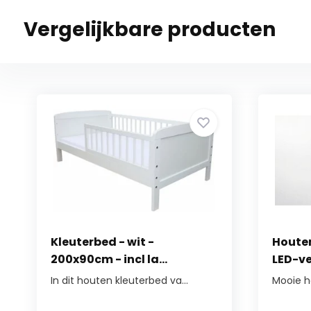
Vergelijkbare producten
Kleuterbed - wit -
Houten
200x90cm - incl la...
LED-ver
In dit houten kleuterbed va...
Mooie ho