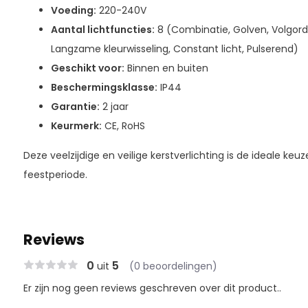
Voeding:
220-240V
Aantal lichtfuncties:
8 (Combinatie, Golven, Volgord
Langzame kleurwisseling, Constant licht, Pulserend)
Geschikt voor:
Binnen en buiten
Beschermingsklasse:
IP44
Garantie:
2 jaar
Keurmerk:
CE, RoHS
Deze veelzijdige en veilige kerstverlichting is de ideale ke
feestperiode.
Reviews
0
5
uit
(0 beoordelingen)
Er zijn nog geen reviews geschreven over dit product..