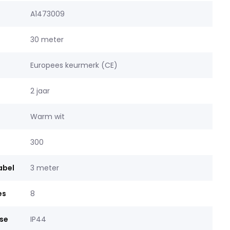
A1473009
30 meter
Europees keurmerk (CE)
2 jaar
Warm wit
300
abel
3 meter
es
8
se
IP44