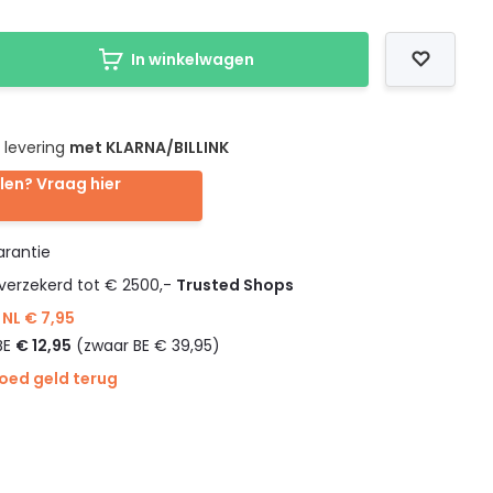
In winkelwagen
 levering
met KLARNA/BILLINK
len? Vraag hier
rantie
verzekerd tot € 2500,-
Trusted Shops
NL € 7,95
BE
€ 12,95
(zwaar BE € 39,95)
goed geld terug