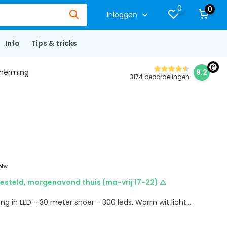
0
0
Inloggen
Info
Tips & tricks
herming
9.2
3174 beoordelingen
 btw
esteld, morgenavond thuis (ma-vrij 17-22) ⚠
ng in LED - 30 meter snoer - 300 leds. Warm wit licht....