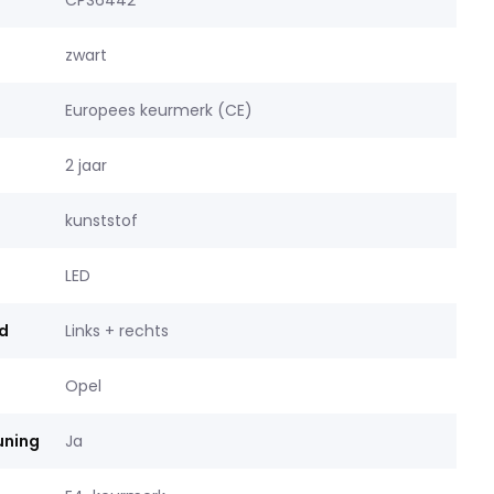
CPS6442
zwart
Europees keurmerk (CE)
2 jaar
kunststof
LED
d
Links + rechts
Opel
uning
Ja