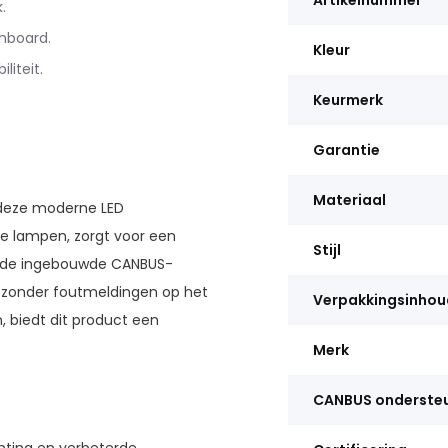
Artikelnummer
.
hboard.
Kleur
liteit.
Keurmerk
Garantie
Materiaal
 deze moderne LED
ee lampen, zorgt voor een
Stijl
ij de ingebouwde CANBUS-
g zonder foutmeldingen op het
Verpakkingsinhou
 biedt dit product een
Merk
CANBUS onderste