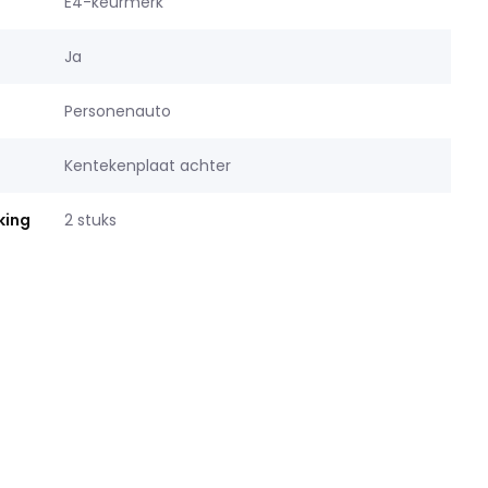
E4-keurmerk
Ja
Personenauto
Kentekenplaat achter
king
2 stuks