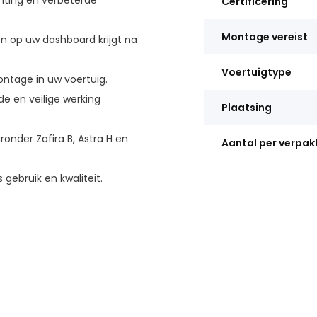
chting en verbeterde
Certificering
Montage vereist
n op uw dashboard krijgt na
Voertuigtype
ontage in uw voertuig.
e en veilige werking
Plaatsing
onder Zafira B, Astra H en
Aantal per verpak
 gebruik en kwaliteit.