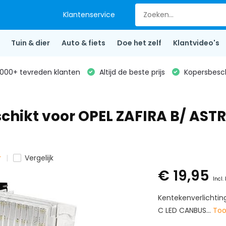
Klantenservice
Tuin & dier
Auto & fiets
Doe het zelf
Klantvideo's
000+ tevreden klanten
Altijd de beste prijs
Kopersbesc
chikt voor OPEL ZAFIRA B/ ASTR
r
Vergelijk
€ 19,95
Incl.
Kentekenverlichtin
C LED CANBUS...
To