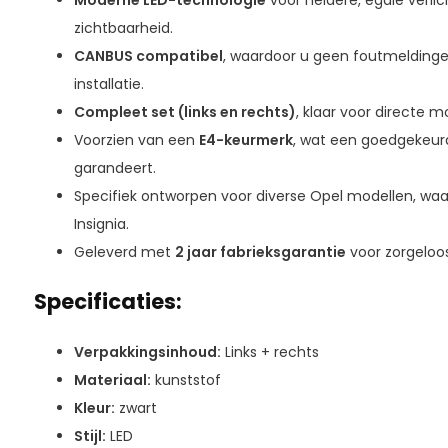
Moderne LED-technologie
voor heldere, egale verli
zichtbaarheid.
CANBUS compatibel
, waardoor u geen foutmeldinge
installatie.
Compleet set (links en rechts)
, klaar voor directe m
Voorzien van een
E4-keurmerk
, wat een goedgekeurd
garandeert.
Specifiek ontworpen voor diverse Opel modellen, waar
Insignia.
Geleverd met
2 jaar fabrieksgarantie
voor zorgeloos
Specificaties:
Verpakkingsinhoud:
Links + rechts
Materiaal:
kunststof
Kleur:
zwart
Stijl:
LED