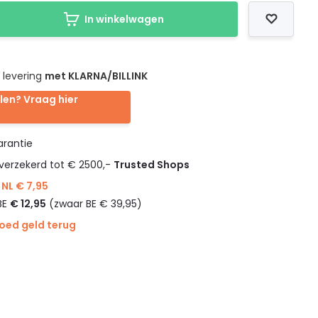
In winkelwagen
 levering
met KLARNA/BILLINK
len? Vraag hier
rantie
verzekerd tot € 2500,-
Trusted Shops
NL € 7,95
BE
€ 12,95
(zwaar BE € 39,95)
goed geld terug