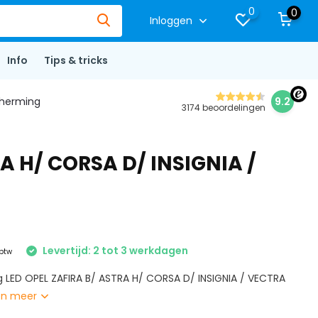
0
0
Inloggen
Info
Tips & tricks
herming
9.2
3174 beoordelingen
A H/ CORSA D/ INSIGNIA /
Levertijd: 2 tot 3 werkdagen
 btw
g LED OPEL ZAFIRA B/ ASTRA H/ CORSA D/ INSIGNIA / VECTRA
on meer