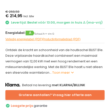
€ 268,58
€ 214,95
Incl. btw
Levertijd: Bestel vóór 13:00, morgen in huis ⚠ (ma-vrij)
Energielabel:
A
Schaal A++ t/m G
Volledig energielabel (PDF)
Productinformatieblad (PDF)
Ontdek de kracht en schoonheid van de houtkachel BLIST B1e.
Deze vrijstaande haardkachel combineert een maximaal
vermogen van 12,00 kW met een hoog rendement en een
milieuvriendelijke werking. Met de BLIST B1e haalt u niet alleen
een sfeervolle warmtebron...
Toon meer
Betaal na levering
met KLARNA/BILLINK
Grotere aantallen? Vraag hier offerte aan
Laagste prijs
garantie