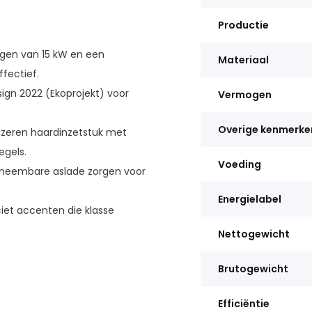
Productie
en van 15 kW en een
Materiaal
fectief.
gn 2022 (Ekoprojekt) voor
Vermogen
Overige kenmerke
zeren haardinzetstuk met
egels.
Voeding
tneembare aslade zorgen voor
Energielabel
iet accenten die klasse
Nettogewicht
Brutogewicht
Efficiëntie