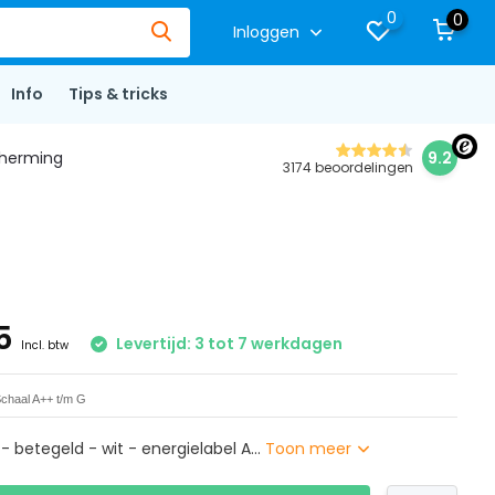
0
0
Inloggen
Info
Tips & tricks
herming
9.2
3174 beoordelingen
95
Levertijd: 3 tot 7 werkdagen
Incl. btw
chaal A++ t/m G
- betegeld - wit - energielabel A...
Toon meer