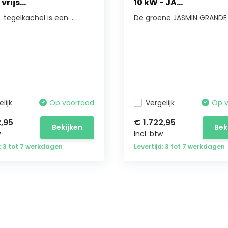
vrijs...
10 kW - JA...
tegelkachel is een ...
De groene JASMIN GRANDE t
lijk
Op voorraad
Vergelijk
Op 
2,95
€ 1.722,95
Bekijken
Bek
w
Incl. btw
d: 3 tot 7 werkdagen
Levertijd: 3 tot 7 werkdagen