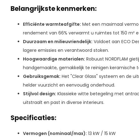
Belangrijkste kenmerken:
Efficiënte warmteafgifte:
Met een maximaal vermog
rendement van 66% verwarmt u ruimtes tot 150 m² ef
Duurzaam en milieuvriendelijk:
Voldoet aan ECO Desi
lagere emissies en verantwoord stoken.
Hoogwaardige materialen:
Robuust NORDFLAM gietij
handgemaakte, gemakkelijk te reinigen keramische t
Gebruiksgemak:
Het "Clear Glass" systeem en de ui
helder vuurzicht en eenvoudig onderhoud.
Stijlvol design:
Klassieke witte betegeling met antrac
uitstraalt en past in diverse interieurs.
Specificaties:
Vermogen (nominaal/max):
13 kW / 15 kW