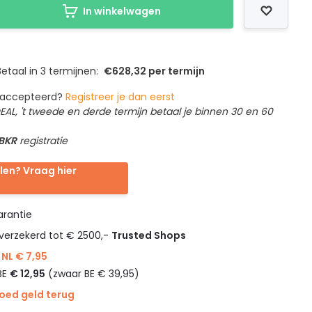
In winkelwagen
etaal in 3 termijnen:
€628,32 per termijn
geaccepteerd?
Registreer je dan eerst
IDEAL, 't tweede en derde termijn betaal je binnen 30 en 60
 BKR
registratie
len? Vraag hier
rantie
verzekerd tot € 2500,-
Trusted Shops
NL € 7,95
BE
€ 12,95
(zwaar BE € 39,95)
goed geld terug