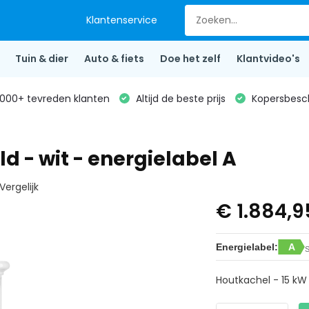
Klantenservice
Tuin & dier
Auto & fiets
Doe het zelf
Klantvideo's
000+ tevreden klanten
Altijd de beste prijs
Kopersbesc
d - wit - energielabel A
Vergelijk
€ 1.884,
Energielabel:
A
S
Houtkachel - 15 kW 