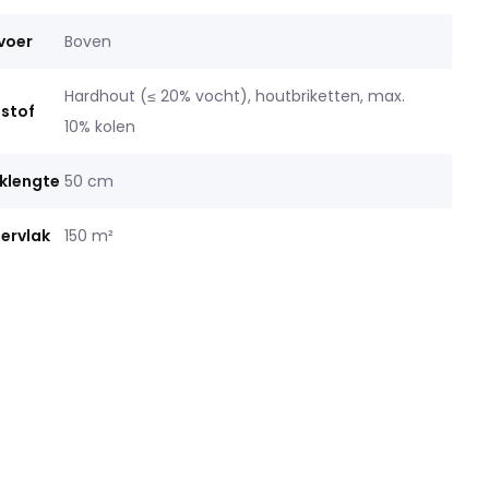
voer
Boven
Hardhout (≤ 20% vocht), houtbriketten, max.
stof
10% kolen
klengte
50 cm
ervlak
150 m²