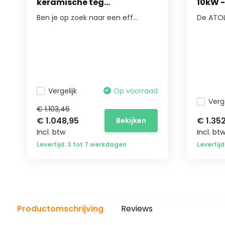
keramische teg...
10kW - 
Ben je op zoek naar een eff...
De ATOL 
Vergelijk
Op voorraad
Verge
€ 1.103,46
€ 1.048,95
€ 1.35
Bekijken
Incl. btw
Incl. bt
Levertijd: 3 tot 7 werkdagen
Levertij
Productomschrijving
Reviews