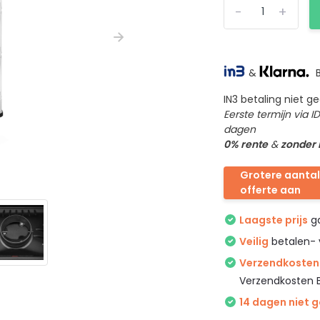
-
+
&
B
IN3 betaling niet 
Eerste termijn via 
dagen
0% rente
&
zonder
Grotere aantal
offerte aan
Laagste prijs
ga
Veilig
betalen- 
Verzendkosten 
Verzendkosten 
14 dagen niet 