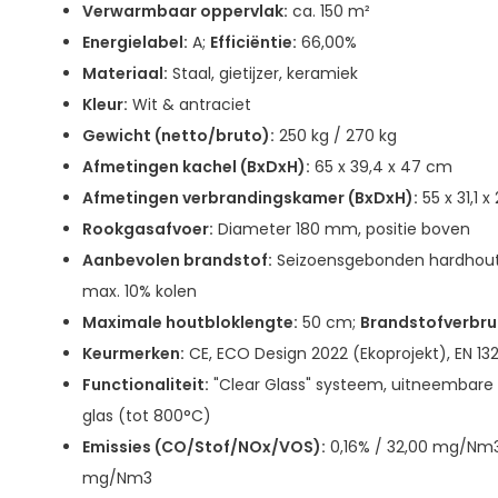
Verwarmbaar oppervlak:
ca. 150 m²
Energielabel:
A;
Efficiëntie:
66,00%
Materiaal:
Staal, gietijzer, keramiek
Kleur:
Wit & antraciet
Gewicht (netto/bruto):
250 kg / 270 kg
Afmetingen kachel (BxDxH):
65 x 39,4 x 47 cm
Afmetingen verbrandingskamer (BxDxH):
55 x 31,1 
Rookgasafvoer:
Diameter 180 mm, positie boven
Aanbevolen brandstof:
Seizoensgebonden hardhout 
max. 10% kolen
Maximale houtbloklengte:
50 cm;
Brandstofverbrui
Keurmerken:
CE, ECO Design 2022 (Ekoprojekt), EN 13
Functionaliteit:
"Clear Glass" systeem, uitneembare 
glas (tot 800°C)
Emissies (CO/Stof/NOx/VOS):
0,16% / 32,00 mg/Nm3
mg/Nm3