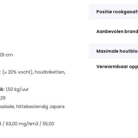
Positie rookgasaf
Aanbevolen brand
Maximale houtblo
x 29 cm
Verwarmbaar opp
(≤ 20% vocht), houtbriketten,
k:
1,50 kg/uur
229
aslade, hittebestendig Japans
 / 63,00 mg/Nm3 / 55,00