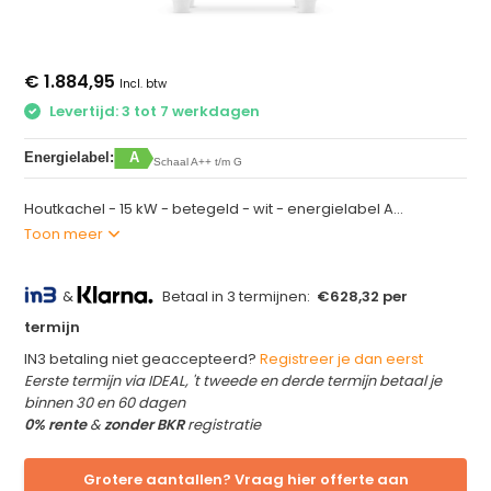
€ 1.884,95
Incl. btw
Levertijd: 3 tot 7 werkdagen
Energielabel:
A
Schaal A++ t/m G
Houtkachel - 15 kW - betegeld - wit - energielabel A...
Toon meer
&
Betaal in 3 termijnen:
€628,32 per
termijn
IN3 betaling niet geaccepteerd?
Registreer je dan eerst
Eerste termijn via IDEAL, 't tweede en derde termijn betaal je
binnen 30 en 60 dagen
0% rente
&
zonder BKR
registratie
Grotere aantallen? Vraag hier offerte aan