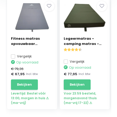
Fitness matras
Logeermatras -
opvouwbaar
camping matras -
120x200x5 w...
veld ...
Vergelijk
Vergelijk
Op voorraad
Op voorraad
€ 79,36
€ 67,95
€ 77,95
Incl. btw
Incl. btw
Bekijken
Bekijken
Levertijd: Bestel vóór
Voor 23:59 besteld,
13:00, morgen in huis ⚠
morgenavond thuis
(ma-vrij)
(ma-vrij 17-22) ⚠