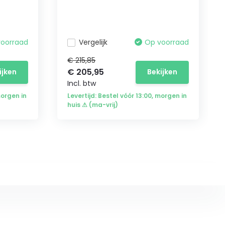
voorraad
Vergelijk
Op voorraad
€ 215,85
€ 205,95
ijken
Bekijken
Incl. btw
morgen in
Levertijd: Bestel vóór 13:00, morgen in
huis ⚠ (ma-vrij)