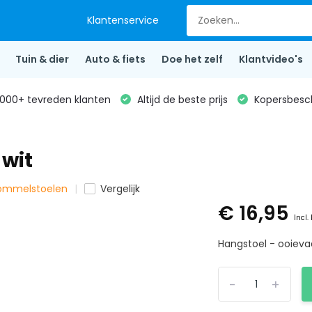
Klantenservice
Tuin & dier
Auto & fiets
Doe het zelf
Klantvideo's
000+ tevreden klanten
Altijd de beste prijs
Kopersbesc
 wit
chommelstoelen
Vergelijk
€ 16,95
Incl.
Hangstoel - ooievaa
-
+