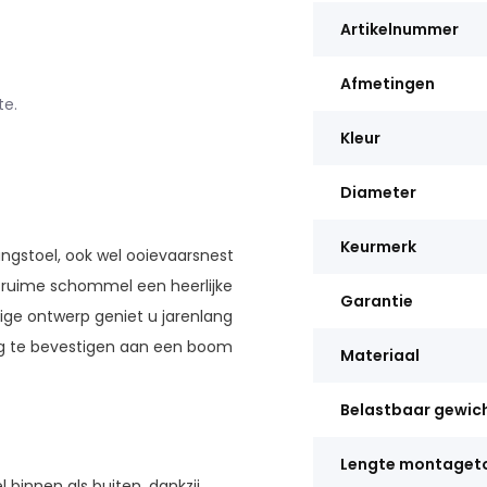
Artikelnummer
Afmetingen
te.
Kleur
Diameter
Keurmerk
angstoel, ook wel ooievaarsnest
e ruime schommel een heerlijke
Garantie
ige ontwerp geniet u jarenlang
ig te bevestigen aan een boom
Materiaal
Belastbaar gewic
Lengte montaget
 binnen als buiten, dankzij