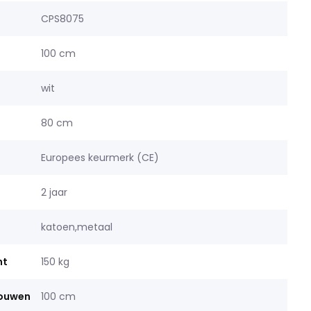
CPS8075
100 cm
wit
80 cm
Europees keurmerk (CE)
2 jaar
katoen,metaal
ht
150 kg
ouwen
100 cm