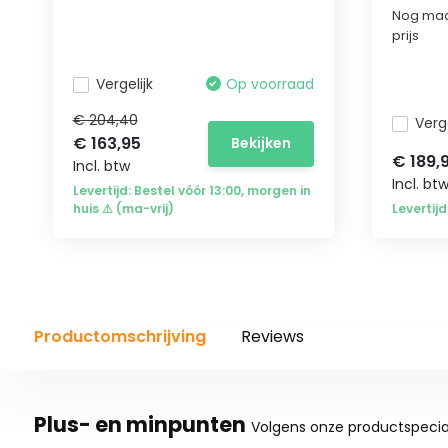
Nog maa
prijs
Vergelijk
Op voorraad
€ 204,40
Verge
€ 163,95
Bekijken
€ 189,
Incl. btw
Incl. bt
Levertijd: Bestel vóór 13:00, morgen in
huis ⚠ (ma-vrij)
Levertij
Productomschrijving
Reviews
Plus- en minpunten
Volgens onze productspecial