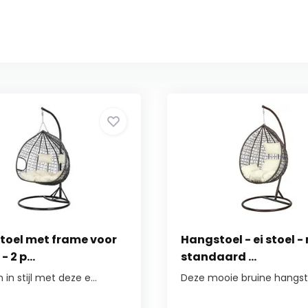
toel met frame voor
Hangstoel - ei stoel -
- 2 p...
standaard ...
in stijl met deze e...
Deze mooie bruine hangsto