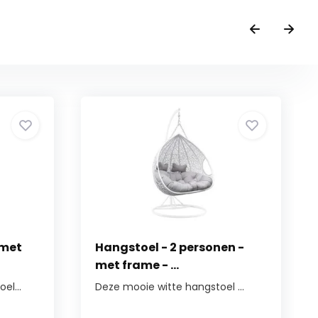
 met
Hangstoel - 2 personen -
met frame - ...
el...
Deze mooie witte hangstoel ...