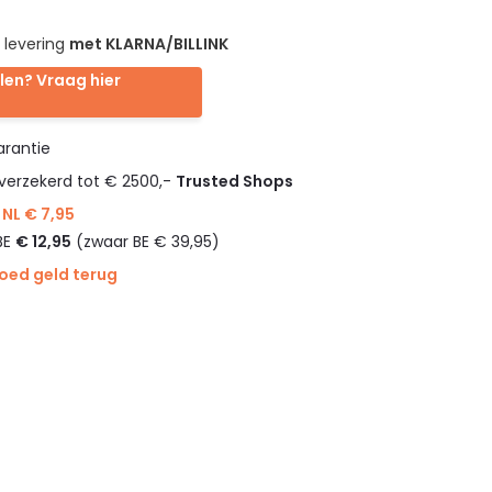
 levering
met KLARNA/BILLINK
len? Vraag hier
rantie
verzekerd tot € 2500,-
Trusted Shops
NL € 7,95
BE
€ 12,95
(zwaar BE € 39,95)
goed geld terug