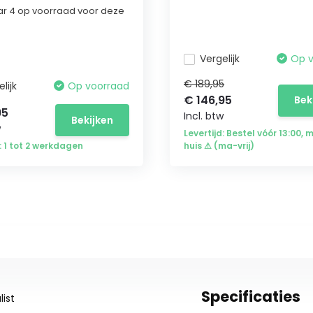
r 4 op voorraad voor deze
Vergelijk
Op 
€ 189,95
lijk
Op voorraad
€ 146,95
Bek
95
Incl. btw
Bekijken
w
Levertijd: Bestel vóór 13:00, 
d: 1 tot 2 werkdagen
huis ⚠ (ma-vrij)
Specificaties
ist