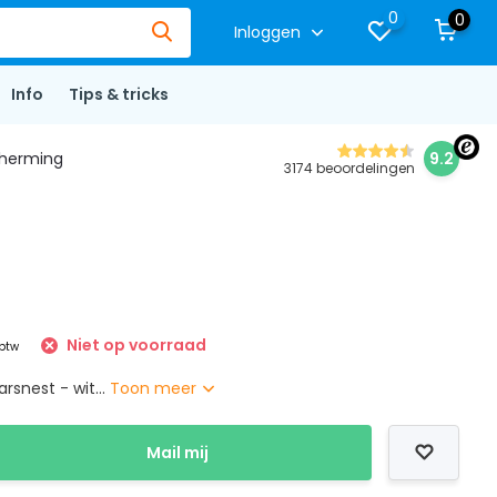
0
0
Inloggen
Info
Tips & tricks
herming
9.2
3174 beoordelingen
Niet op voorraad
 btw
rsnest - wit...
Toon meer
Mail mij