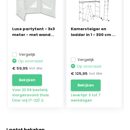
Luxe partytent - 3x3
Kamersteiger en
meter - met wand...
ladder in 1 - 300 cm ...
Vergelijk
Vergelijk
Op voorraad
Op voorraad
€ 59,95
Incl. btw
€ 125,95
Incl. btw
Bekijken
Bekijken
Voor 23:59 besteld,
morgenavond thuis
Levertijd: 3 tot 7
(ma-vrij 17-22) ⚠
werkdagen
Laatst bekeken