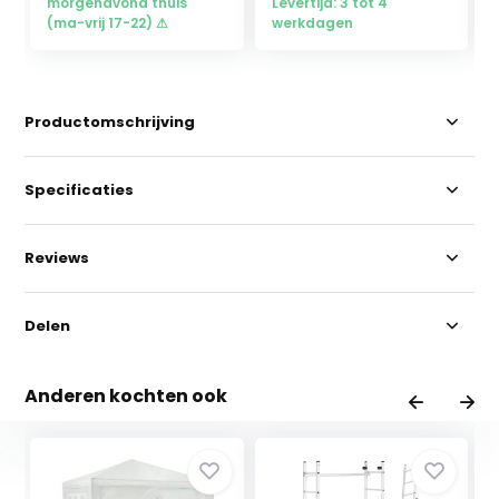
morgenavond thuis
Levertijd: 3 tot 4
(ma-vrij 17-22) ⚠
werkdagen
Productomschrijving
Specificaties
Reviews
Delen
Anderen kochten ook