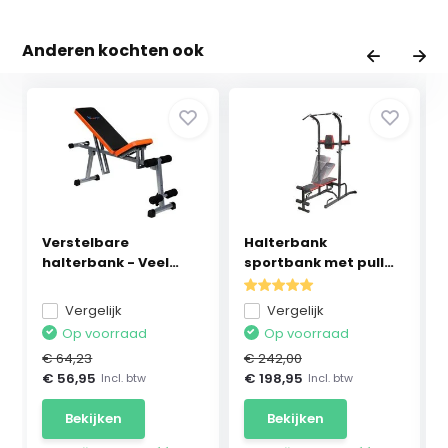
Anderen kochten ook
Verstelbare
Halterbank
halterbank - Veel
sportbank met pull
standen
up bar...
Vergelijk
Vergelijk
Op voorraad
Op voorraad
€ 64,23
€ 242,00
€ 56,95
€ 198,95
Incl. btw
Incl. btw
Bekijken
Bekijken