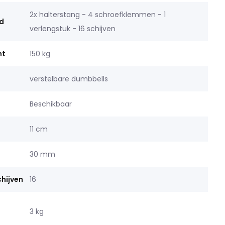
2x halterstang - 4 schroefklemmen - 1
d
verlengstuk - 16 schijven
ht
150 kg
verstelbare dumbbells
Beschikbaar
11 cm
30 mm
hijven
16
3 kg