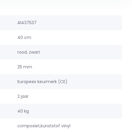
A1437537
40 cm
rood, zwart
25 mm
Europees keurmerk (CE)
2 jaar
40 kg
composiet,kunststof vinyl