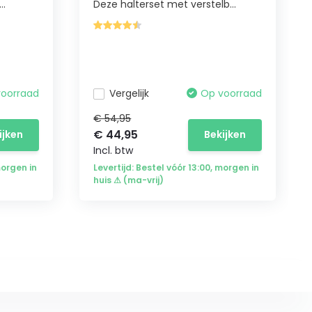
..
Deze halterset met verstelb...
voorraad
Vergelijk
Op voorraad
€ 54,95
€ 44,95
ijken
Bekijken
Incl. btw
morgen in
Levertijd: Bestel vóór 13:00, morgen in
huis ⚠ (ma-vrij)