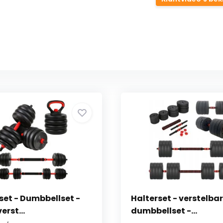
set - Dumbbellset -
Halterset - verstelba
erst...
dumbbellset -...