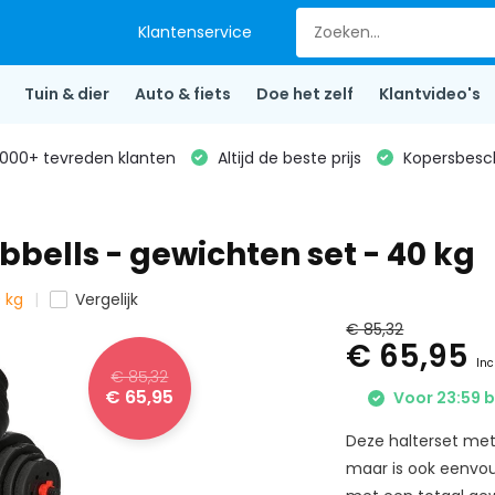
Klantenservice
Tuin & dier
Auto & fiets
Doe het zelf
Klantvideo's
000+ tevreden klanten
Altijd de beste prijs
Kopersbesc
bbells - gewichten set - 40 kg
0 kg
Vergelijk
€ 85,32
€ 65,95
Inc
€ 85,32
€ 65,95
Voor 23:59 b
Deze halterset met
maar is ook eenvou