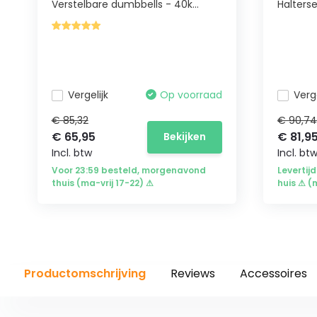
Verstelbare dumbbells - 40k...
Halterse
Vergelijk
Op voorraad
Verge
€ 85,32
€ 90,74
€ 65,95
€ 81,9
Bekijken
Incl. btw
Incl. bt
Voor 23:59 besteld, morgenavond
Levertijd
thuis (ma-vrij 17-22) ⚠
huis ⚠ (
Productomschrijving
Reviews
Accessoires