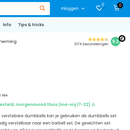
0
0
Inloggen
Info
Tips & tricks
herming
9.2
3174 beoordelingen
l. btw
esteld, morgenavond thuis (ma-vrij 17-22) ⚠
 verstebare dumbbells kan je gebruiken als dumbbells set
dig verstelbaar naar een barbell set. De gewichten set