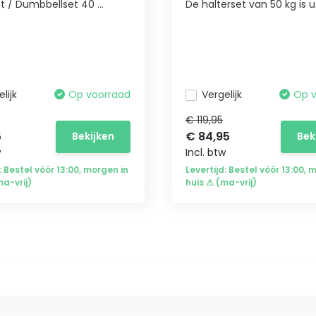
t / Dumbbellset 40 ...
De halterset van 50 kg is u.
lijk
Op voorraad
Vergelijk
Op 
€ 119,95
5
€ 84,95
Bekijken
Bek
w
Incl. btw
: Bestel vóór 13:00, morgen in
Levertijd: Bestel vóór 13:00, 
ma-vrij)
huis ⚠ (ma-vrij)