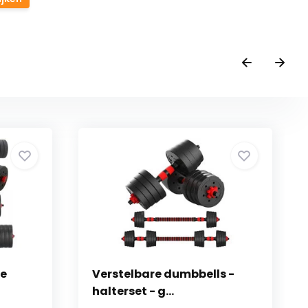
re
Verstelbare dumbbells -
halterset - g...