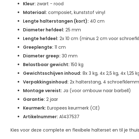
Kleur:
zwart - rood
Materiaal:
composiet, kunststof vinyl
Lengte halterstangen (kort):
40 cm
Diameter hefdeel:
25 mm
Lengte hefdeel:
2x 10 cm (minus 2 cm voor schroef
Greeplengte:
11 cm
Diameter greep:
30 mm
Belastbaar gewicht:
150 kg
Gewichtsschijven inhoud:
8x 3 kg, 4x 2,5 kg, 4x 1,25 
Verpakkingsinhoud:
2x halterstang, 4 schroefklemmen
Montage vereist:
Ja (voor ombouw naar barbell)
Garantie:
2 jaar
Keurmerk:
Europees keurmerk (CE)
Artikelnummer:
A1437537
Kies voor deze complete en flexibele halterset en til je thu