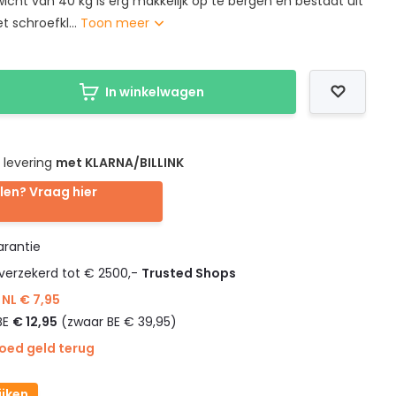
icht van 40 kg is erg makkelijk op te bergen en bestaat uit
 schroefkl...
Toon meer
In winkelwagen
 levering
met KLARNA/BILLINK
len? Vraag hier
rantie
verzekerd tot € 2500,-
Trusted Shops
NL € 7,95
BE
€ 12,95
(zwaar BE € 39,95)
goed geld terug
ijken