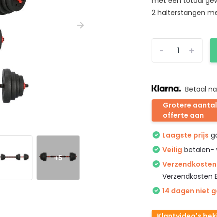
met een totaal gew
2 halterstangen met
-
+
Betaal na
Grotere aantal
offerte aan
Laagste prijs
ga
Veilig
betalen- 
+5
Verzendkosten 
Verzendkosten 
14 dagen niet 
Klantvideo's bek