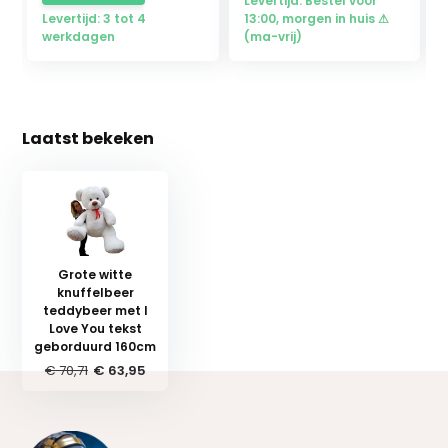
Levertijd: Bestel vóór
Levertijd: 3 tot 4
13:00, morgen in huis ⚠
werkdagen
(ma-vrij)
Laatst bekeken
Grote witte
knuffelbeer
teddybeer met I
Love You tekst
geborduurd 160cm
€ 70,71
€ 63,95