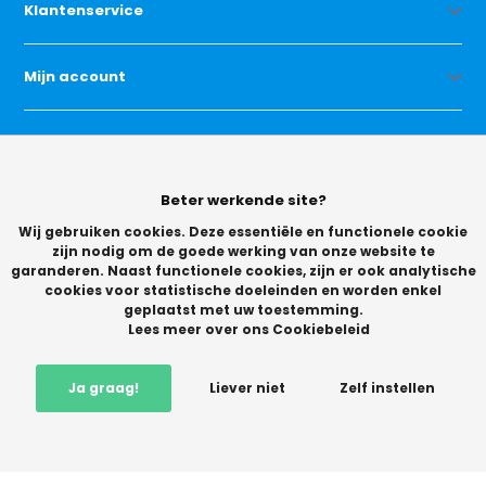
Klantenservice
Mijn account
Categorieën
Beter werkende site?
Contact
Wij gebruiken cookies. Deze essentiële en functionele cookie
zijn nodig om de goede werking van onze website te
garanderen. Naast functionele cookies, zijn er ook analytische
cookies voor statistische doeleinden en worden enkel
geplaatst met uw toestemming.
Lees meer over ons Cookiebeleid
© Copyright 2026 -
Ja graag!
Liever niet
Zelf instellen
Vikingchoice.nl - Scherpe prijzen! Ruime keuze
9.2
- Trusted
Shops waardering
-
+
In winkelwagen