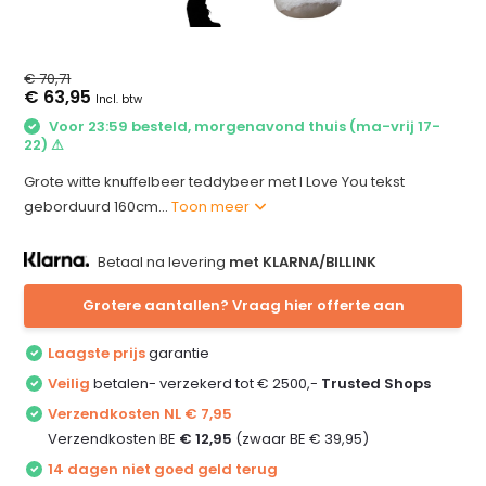
€ 70,71
€ 63,95
Incl. btw
Voor 23:59 besteld, morgenavond thuis (ma-vrij 17-
22) ⚠
Grote witte knuffelbeer teddybeer met I Love You tekst
geborduurd 160cm...
Toon meer
Betaal na levering
met KLARNA/BILLINK
Grotere aantallen? Vraag hier offerte aan
Laagste prijs
garantie
Veilig
betalen- verzekerd tot € 2500,-
Trusted Shops
Verzendkosten NL € 7,95
Verzendkosten BE
€ 12,95
(zwaar BE € 39,95)
14 dagen niet goed geld terug