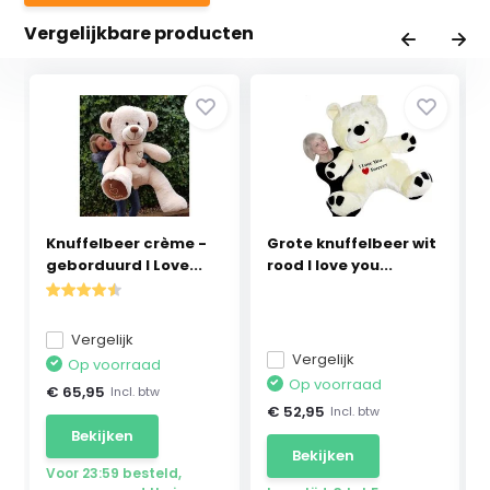
Vergelijkbare producten
Knuffelbeer crème -
Grote knuffelbeer wit
geborduurd I Love...
rood I love you...
Vergelijk
Vergelijk
Op voorraad
Op voorraad
€ 65,95
Incl. btw
€ 52,95
Incl. btw
Bekijken
Bekijken
Voor 23:59 besteld,