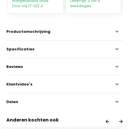
morgenavond thuis
Levertijd: 3 tot 5
(ma-vrij 17-22) ⚠
werkdagen
Productomschrijving
Specificaties
Reviews
Klantvideo's
Delen
Anderen kochten ook